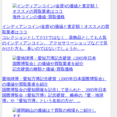
海外コインの価値･買取価格
インディアンコイン(金貨)の価値と査定額！オススメの買
取業者はココ
コレクションとしてだけではなく、装飾品としても人気
のインディアンコイン。 アクセサリーショップなどで見
かけた方も、多いのではないでしょうか。...
記念硬貨の種類と価値･買取価格
愛地球博・愛知万博記念硬貨（2005年日本国際博覧会）
の価値や買取業者を紹介
国際博覧会の愛知開催を記念して造られた、2005年日本
国際博覧会（愛知万博）記念硬貨。 略称の『愛・地球
博』や『愛知万博』という名前の方が、...