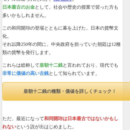
日本最古のお金
として、社会や歴史の授業で習った方も
多いかもしれません。
この和同開珎の登場とともに幕を上げた、日本の貨幣文
化。
それ以降250年の間に、中央政府を担っていた朝廷は12種
類の貨幣を発行します。
これらは総称して
皇朝十二銭
と言われており、現代でも
非常に価値の高い古銭
として知られています。
皇朝十二銭の種類・価値を詳しくチェック！
ただ、最近になって
和同開珎は日本最古ではないかもし
れない
という説が出はじめました。