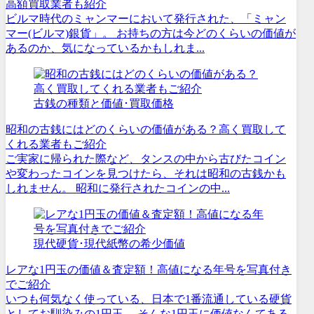
高額買取業者も紹介
ビルマ時代のミャンマーにおいて発行された、「ミャン
マー(ビルマ)銀貨」。 お持ちの方は今どのくらいの価値が
あるのか、気になっているかもしれま...
古銭の種類と価値･買取価格
昭和の古銭にはどのくらいの価値がある？高く買取して
くれる業者もご紹介
ご実家に帰られた際など、タンスの中から古びたコイン
や変わったコインを見つけたら、それは昭和の古銭かも
しれません。 昭和に発行されたコインの中...
現代硬貨･現代紙幣の希少価値
レアな1円玉の価値＆査定額！高値になる年号を写真付き
でご紹介
いつも何気なく使っている、日本で1番流通している硬貨
としてお馴染みの1円玉。 そんな1円玉に価値なんてある