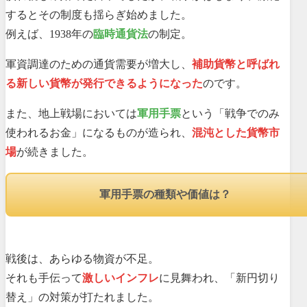
するとその制度も揺らぎ始めました。
例えば、1938年の
臨時通貨法
の制定。
軍資調達のための通貨需要が増大し、
補助貨幣と呼ばれ
る新しい貨幣が発行できるようになった
のです。
また、地上戦場においては
軍用手票
という「戦争でのみ
使われるお金」になるものが造られ、
混沌とした貨幣市
場
が続きました。
軍用手票の種類や価値は？
戦後は、あらゆる物資が不足。
それも手伝って
激しいインフレ
に見舞われ、「新円切り
替え」の対策が打たれました。