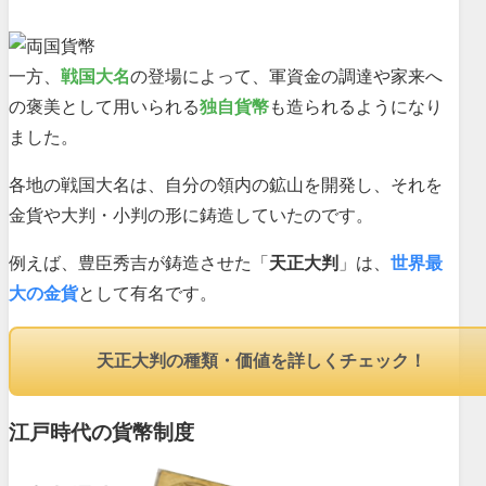
一方、
戦国大名
の登場によって、軍資金の調達や家来へ
の褒美として用いられる
独自貨幣
も造られるようになり
ました。
各地の戦国大名は、自分の領内の鉱山を開発し、それを
金貨や大判・小判の形に鋳造していたのです。
例えば、豊臣秀吉が鋳造させた「
天正大判
」は、
世界最
大の金貨
として有名です。
天正大判の種類・価値を詳しくチェック！
江戸時代の貨幣制度