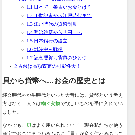
1.1
日本で一番古いお金とは？
1.2
10世紀末から江戸時代まで
1.3
江戸時代の貨幣制度
1.4
明治維新から「円」へ
1.5
日本銀行の設立
1.6
戦時中～戦後
1.7
記念硬貨も貨幣のひとつ
2
古銭は高額査定の可能性大！
貝から貨幣へ…お金の歴史とは
縄文時代や弥生時代といった大昔には、貨幣という考え
方はなく、人々は
物々交換
で欲しいものを手に入れてい
ました。
なかでも、
貝
はよく用いられていて、現在私たちが使う
漢字でお金にまつわるものに「貝」が多く使れるのもこ