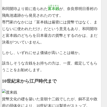
ふほんせん
和同開珎より前に造られた
富本銭
が、奈良県明日香村の
飛鳥池遺跡から発見されたのです。
専門家のなかには「富本銭は厳密には貨幣ではなく、ま
じないに使われただけ」だという意見もあり、和同開珎
と富本銭のどちらを日本最古の貨幣とするのかは、まだ
決着がついていません。
しかし、いずれにせよ価値が高いことは確か。
該当しそうな古銭をお持ちの方は、一度、鑑定してもら
うことをお勧めします。
10世紀末から江戸時代まで
貨幣文化の礎を築いた皇朝十二銭でしたが、銅不足や政
府の弱体化により、10世紀末には製造がストップ。