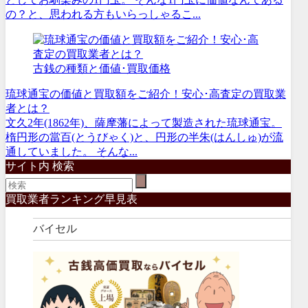
の？と、思われる方もいらっしゃるこ...
古銭の種類と価値･買取価格
琉球通宝の価値と買取額をご紹介！安心･高査定の買取業
者とは？
文久2年(1862年)、薩摩藩によって製造された琉球通宝。
楕円形の當百(とうびゃく)と、円形の半朱(はんしゅ)が流
通していました。 そんな...
サイト内 検索
買取業者ランキング早見表
バイセル