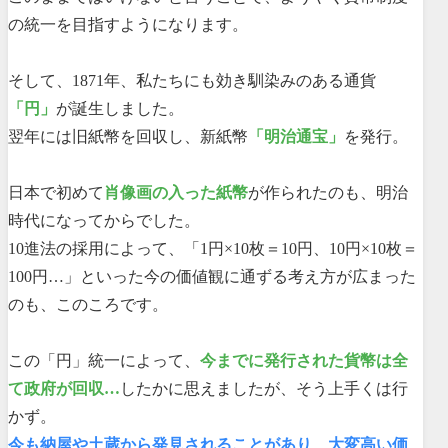
の統一を目指すようになります。
そして、1871年、私たちにも効き馴染みのある通貨
「円」
が誕生しました。
翌年には旧紙幣を回収し、新紙幣
「明治通宝」
を発行。
日本で初めて
肖像画の入った紙幣
が作られたのも、明治
時代になってからでした。
10進法の採用によって、「1円×10枚＝10円、10円×10枚＝
100円…」といった今の価値観に通ずる考え方が広まった
のも、このころです。
この「円」統一によって、
今までに発行された貨幣は全
て政府が回収…
したかに思えましたが、そう上手くは行
かず。
今も納屋や土蔵から発見されることがあり、大変高い価