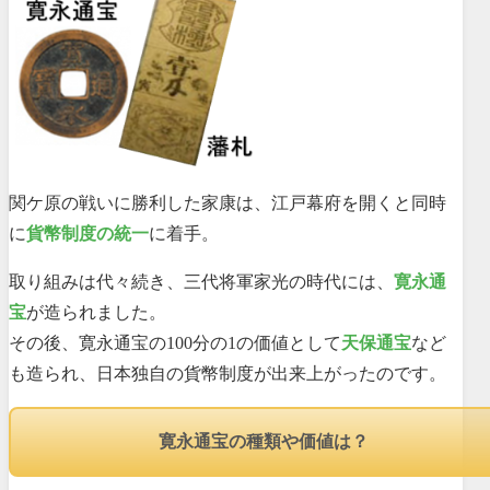
関ケ原の戦いに勝利した家康は、江戸幕府を開くと同時
に
貨幣制度の統一
に着手。
取り組みは代々続き、三代将軍家光の時代には、
寛永通
宝
が造られました。
その後、寛永通宝の100分の1の価値として
天保通宝
など
も造られ、日本独自の貨幣制度が出来上がったのです。
寛永通宝の種類や価値は？