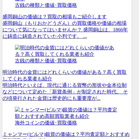
古銭の種類と価値･買取価格
盛岡銅山の価値は？買取の相場もご紹介します
盛岡銅山（もりおかどうざん）の買取価格や価値の相場
について気になってはいませんか？ 盛岡銅山は、1866年
に鋳造に鋳造されていた小判です。 ...
古銭の種類と価値･買取価格
明治時代の金貨にはどれくらいの価値がある？高く買取
してくれる業者も紹介
明治時代といえば、現代に通じる貨幣の形状や金本位制
などについて定めた「新貨条例」が制定された時代。 そ
の頃発行された金貨は歴史的にも重要度が...
海外コインの価値･買取価格
ミャンマー(ビルマ)銀貨の価値は？平均査定額とおすすめ