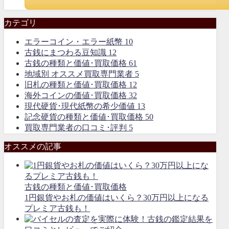
カテゴリ
エラーコイン・エラー紙幣
10
古銭にまつわる豆知識
12
古銭の種類と価値･買取価格
61
地域別 オススメ買取専門業者
5
旧札の種類と価値･買取価格
12
海外コインの価値･買取価格
32
現代硬貨･現代紙幣の希少価値
13
記念硬貨の種類と価値･買取価格
50
買取専門業者の口コミ･評判
5
オススメの記事
古銭の種類と価値･買取価格
1円銀貨やお札の価値はいくら？30万円以上になる
プレミア古銭も！