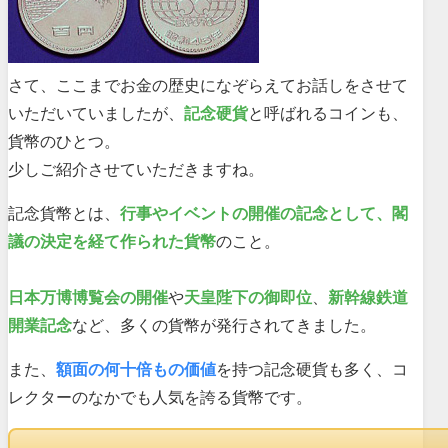
さて、ここまでお金の歴史になぞらえてお話しをさせて
いただいていましたが、
記念硬貨
と呼ばれるコインも、
貨幣のひとつ。
少しご紹介させていただきますね。
記念貨幣とは、
行事やイベントの開催の記念として、閣
議の決定を経て作られた貨幣
のこと。
日本万博博覧会の開催
や
天皇陛下の御即位
、
新幹線鉄道
開業記念
など、多くの貨幣が発行されてきました。
また、
額面の何十倍もの価値
を持つ記念硬貨も多く、コ
レクターのなかでも人気を誇る貨幣です。