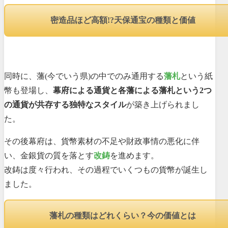
密造品ほど高額!?天保通宝の種類と価値
同時に、藩(今でいう県)の中でのみ通用する
藩札
という紙
幣も登場し、
幕府による通貨と各藩による藩札という2つ
の通貨が共存する独特なスタイル
が築き上げられまし
た。
その後幕府は、貨幣素材の不足や財政事情の悪化に伴
い、金銀貨の質を落とす
改鋳
を進めます。
改鋳は度々行われ、その過程でいくつもの貨幣が誕生し
ました。
藩札の種類はどれくらい？今の価値とは