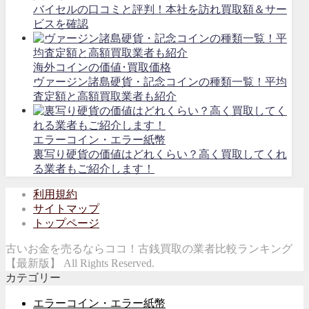
バイセルの口コミと評判！本社を訪れ買取額＆サー
ビスを確認
海外コインの価値･買取価格
ヴァージン諸島硬貨・記念コインの種類一覧！平均
査定額と高額買取業者も紹介
エラーコイン・エラー紙幣
裏写り硬貨の価値はどれくらい？高く買取してくれ
る業者もご紹介します！
利用規約
サイトマップ
トップページ
古いお金を売るならココ！古銭買取の業者比較ランキング
【最新版】 All Rights Reserved.
カテゴリー
エラーコイン・エラー紙幣