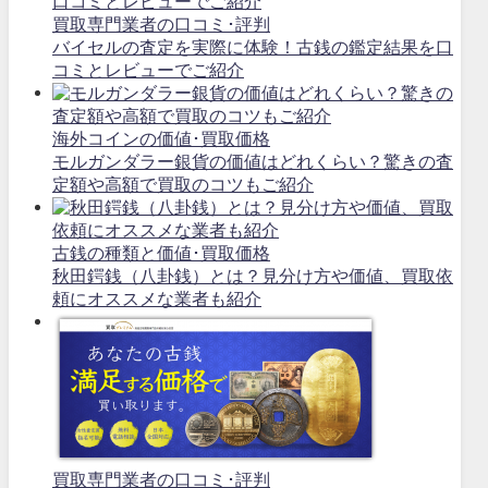
買取専門業者の口コミ･評判
バイセルの査定を実際に体験！古銭の鑑定結果を口
コミとレビューでご紹介
海外コインの価値･買取価格
モルガンダラー銀貨の価値はどれくらい？驚きの査
定額や高額で買取のコツもご紹介
古銭の種類と価値･買取価格
秋田鍔銭（八卦銭）とは？見分け方や価値、買取依
頼にオススメな業者も紹介
買取専門業者の口コミ･評判