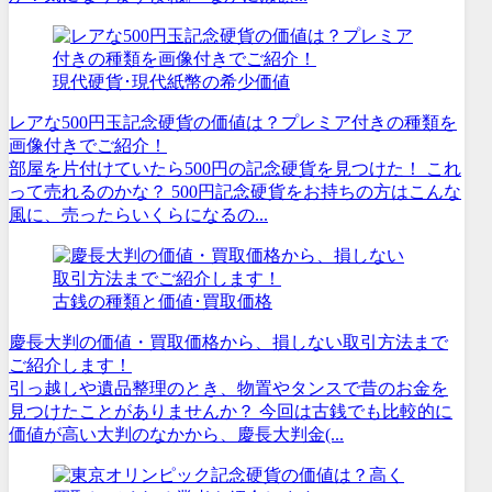
現代硬貨･現代紙幣の希少価値
レアな500円玉記念硬貨の価値は？プレミア付きの種類を
画像付きでご紹介！
部屋を片付けていたら500円の記念硬貨を見つけた！ これ
って売れるのかな？ 500円記念硬貨をお持ちの方はこんな
風に、売ったらいくらになるの...
古銭の種類と価値･買取価格
慶長大判の価値・買取価格から、損しない取引方法まで
ご紹介します！
引っ越しや遺品整理のとき、物置やタンスで昔のお金を
見つけたことがありませんか？ 今回は古銭でも比較的に
価値が高い大判のなかから、慶長大判金(...