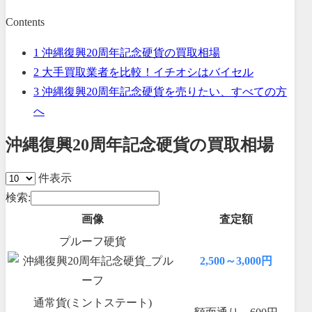
Contents
1
沖縄復興20周年記念硬貨の買取相場
2
大手買取業者を比較！イチオシはバイセル
3
沖縄復興20周年記念硬貨を売りたい、すべての方
へ
沖縄復興20周年記念硬貨の買取相場
件表示
検索:
画像
査定額
プルーフ硬貨
2,500～3,000円
通常貨(ミントステート)