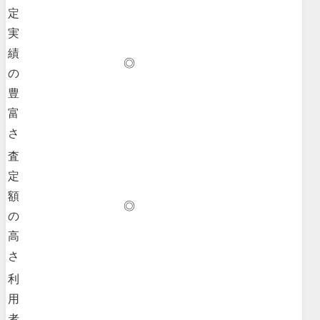
定
実
績
◎
の
豊
富
さ
査
定
額
◎
の
高
さ
利
用
者