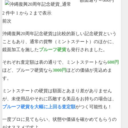
額面通り～600円
2 件中 1 から 2 まで表示
前
次
沖縄復興20周年記念硬貨は比較的新しい記念硬貨という
こともあり、通常の貨幣（ミントステート）のほかに、
鏡面加工を施した
プルーフ硬貨
も発行されました。
それぞれ査定額は表の通りで、ミントステートなら
600円
ほど、プルーフ硬貨なら
3000円
ほどの価値が見込めま
す。
ミントステートの硬貨は額面とあまり差がありません
が、未使用品やそれに匹敵する美品をお持ちの場合は、
プルーフ硬貨を大幅に上回る査定額
がつく可能性も！
一度プロに見てもらい、状態や価値を確かめてもらうの
がオススメですよ。