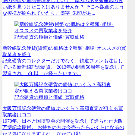
蔵の掃除や遺品整理をしていて、厚みのある短冊形の古
い紙を見つけたことはありませんか？ そこへ版画のよう
な模様が刷られていたり、墨字･朱印があ...
記念硬貨の種類と価値･買取価格
新幹線記念硬貨(貨幣)の価格は？種類･相場･オススメの買
取業者を紹介
記念硬貨のコレクターだけでなく、鉄道ファンも注目し
ている新幹線記念硬貨。 2013年の開業50周年を記念して
製造され、5年以上が経ったいまで...
記念硬貨の種類と価値･買取価格
大阪万博記念硬貨の価値はいくら？高額査定が狙える買
取業者はココ
1970年、日本万国博覧会の開催を記念して造られた大阪
万博記念硬貨。 お持ちの方は今売ったらいくらになるの
か？気になりますよね。 なかには額...