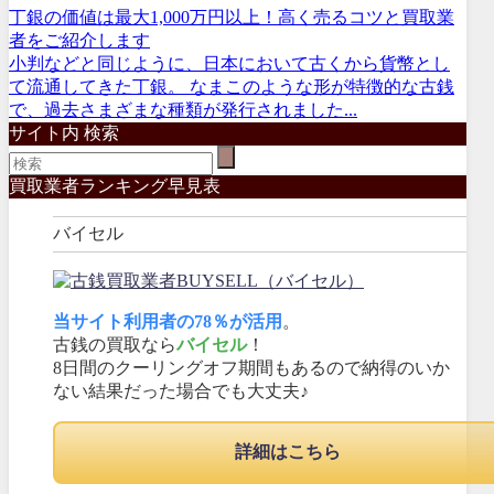
丁銀の価値は最大1,000万円以上！高く売るコツと買取業
者をご紹介します
小判などと同じように、日本において古くから貨幣とし
て流通してきた丁銀。 なまこのような形が特徴的な古銭
で、過去さまざまな種類が発行されました...
サイト内 検索
買取業者ランキング早見表
バイセル
当サイト利用者の78％が活用
。
古銭の買取なら
バイセル
！
8日間のクーリングオフ期間もあるので納得のいか
ない結果だった場合でも大丈夫♪
詳細はこちら