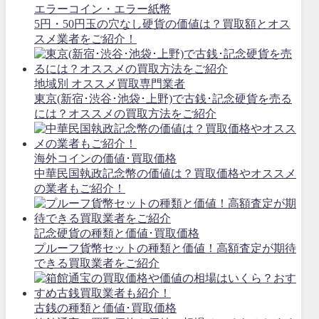
エラーコイン・エラー紙幣
5円・50円玉の穴なし硬貨の価値は？買取額とオス
スメ業者をご紹介！
地域別 オススメ買取専門業者
東京(新宿･渋谷･池袋･上野)で古銭･記念硬貨を売る
には？オススメの買取方法をご紹介
海外コインの価値･買取価格
中華民国執政記念幣の価値は？買取価格やオススメ
の業者もご紹介！
記念硬貨の種類と価値･買取価格
プルーフ貨幣セットの種類と価値！高額査定が期待
できる買取業者をご紹介
古銭の種類と価値･買取価格