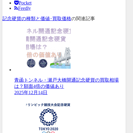
Pocket
Feedly
記念硬貨の種類と価値･買取価格
の関連記事
青函トンネル・瀬戸大橋開通記念硬貨の買取相場
は？額面4倍の価値あり
2025年12月14日