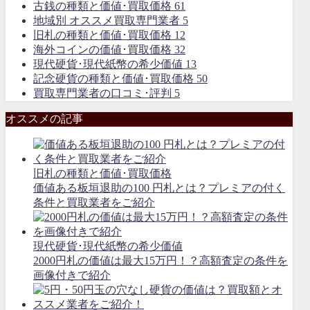
古銭の種類と価値･買取価格
61
地域別 オススメ買取専門業者
5
旧札の種類と価値･買取価格
12
海外コインの価値･買取価格
32
現代硬貨･現代紙幣の希少価値
13
記念硬貨の種類と価値･買取価格
50
買取専門業者の口コミ･評判
5
オススメの記事
旧札の種類と価値･買取価格
価値ある板垣退助の100 円札とは？プレミアの付く
条件と買取業者をご紹介
現代硬貨･現代紙幣の希少価値
2000円札の価値は最大15万円！？高額査定の条件を
画像付きで紹介