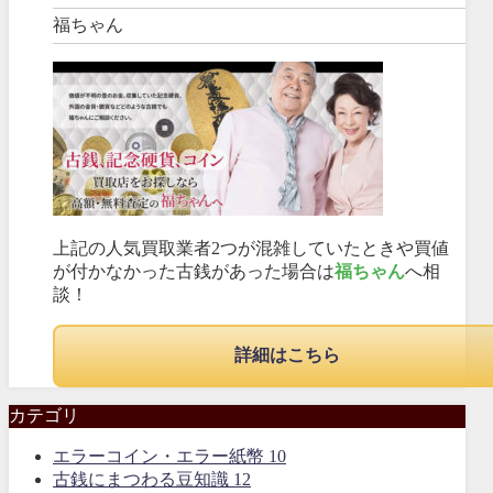
福ちゃん
上記の人気買取業者2つが混雑していたときや買値
が付かなかった古銭があった場合は
福ちゃん
へ相
談！
詳細はこちら
カテゴリ
エラーコイン・エラー紙幣
10
古銭にまつわる豆知識
12