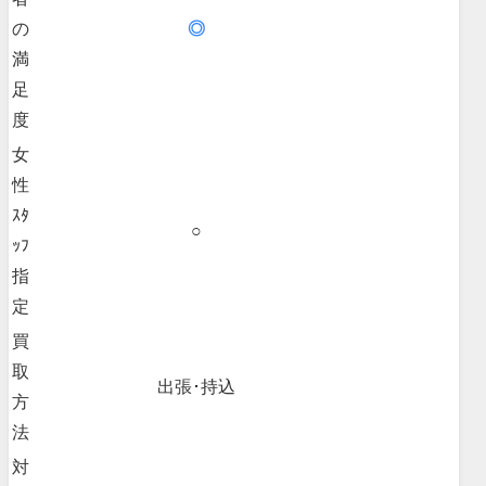
の
◎
満
足
度
女
性
ｽﾀ
○
ｯﾌ
指
定
買
取
出張･持込
方
法
対