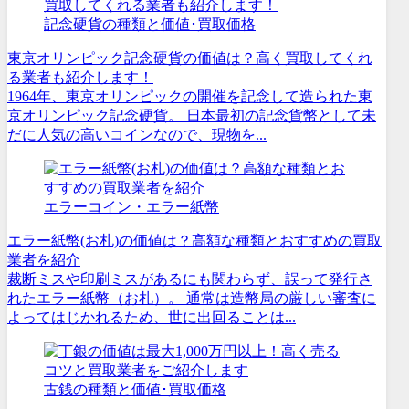
記念硬貨の種類と価値･買取価格
東京オリンピック記念硬貨の価値は？高く買取してくれ
る業者も紹介します！
1964年、東京オリンピックの開催を記念して造られた東
京オリンピック記念硬貨。 日本最初の記念貨幣として未
だに人気の高いコインなので、現物を...
エラーコイン・エラー紙幣
エラー紙幣(お札)の価値は？高額な種類とおすすめの買取
業者を紹介
裁断ミスや印刷ミスがあるにも関わらず、誤って発行さ
れたエラー紙幣（お札）。 通常は造幣局の厳しい審査に
よってはじかれるため、世に出回ることは...
古銭の種類と価値･買取価格