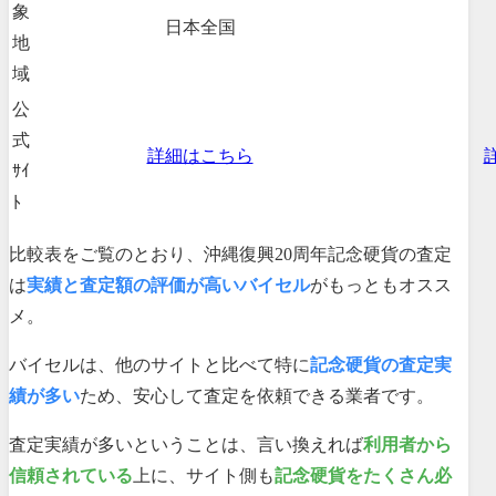
象
日本全国
地
域
公
式
詳細はこちら
ｻｲ
ﾄ
比較表をご覧のとおり、沖縄復興20周年記念硬貨の査定
は
実績と査定額の評価が高いバイセル
がもっともオスス
メ。
バイセルは、他のサイトと比べて特に
記念硬貨の査定実
績が多い
ため、安心して査定を依頼できる業者です。
査定実績が多いということは、言い換えれば
利用者から
信頼されている
上に、サイト側も
記念硬貨をたくさん必