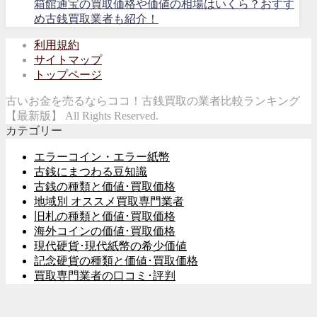
箱館通宝の買取価格や価値の相場はいくら？おすす
め古銭買取業者も紹介！
利用規約
サイトマップ
トップページ
古いお金を売るならココ！古銭買取の業者比較ランキング
【最新版】 All Rights Reserved.
カテゴリー
エラーコイン・エラー紙幣
古銭にまつわる豆知識
古銭の種類と価値･買取価格
地域別 オススメ買取専門業者
旧札の種類と価値･買取価格
海外コインの価値･買取価格
現代硬貨･現代紙幣の希少価値
記念硬貨の種類と価値･買取価格
買取専門業者の口コミ･評判