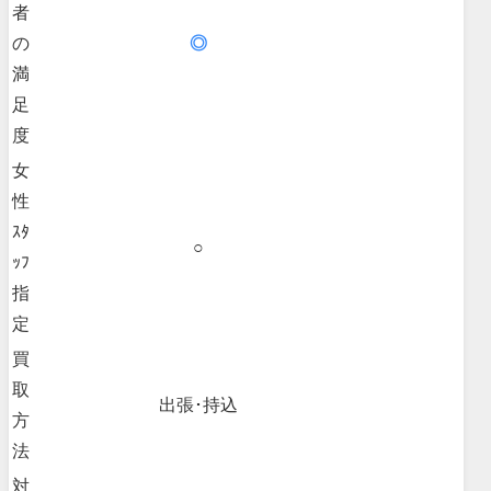
者
の
◎
満
足
度
女
性
ｽﾀ
○
ｯﾌ
指
定
買
取
出張･持込
方
法
対