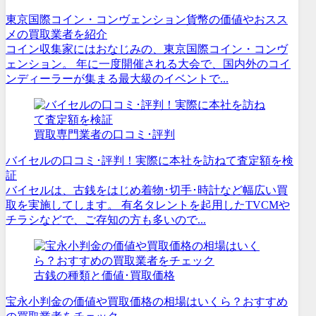
東京国際コイン・コンヴェンション貨幣の価値やおスス
メの買取業者を紹介
コイン収集家にはおなじみの、東京国際コイン・コンヴ
ェンション。 年に一度開催される大会で、国内外のコイ
ンディーラーが集まる最大級のイベントで...
買取専門業者の口コミ･評判
バイセルの口コミ･評判！実際に本社を訪ねて査定額を検
証
バイセルは、古銭をはじめ着物･切手･時計など幅広い買
取を実施してします。 有名タレントを起用したTVCMや
チラシなどで、ご存知の方も多いので...
古銭の種類と価値･買取価格
宝永小判金の価値や買取価格の相場はいくら？おすすめ