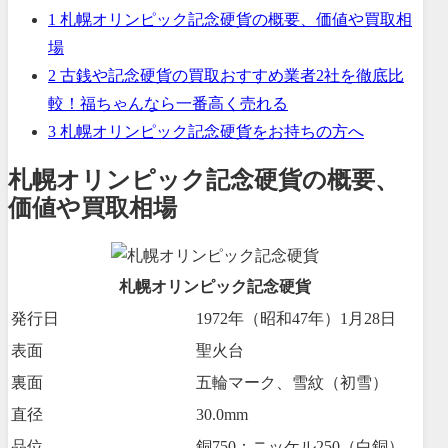
1
札幌オリンピック記念硬貨の概要、価値や買取相
場
2
古銭や記念硬貨の買取おすすめ業者2社を徹底比
較！福ちゃんなら一番高く売れる
3
札幌オリンピック記念硬貨をお持ちの方へ
札幌オリンピック記念硬貨の概要、
価値や買取相場
札幌オリンピック記念硬貨
発行日
1972年（昭和47年）1月28日
表面
聖火台
裏面
五輪マーク、雪紋（初雪）
直径
30.0mm
品位
銅750：ニッケル250（白銅）