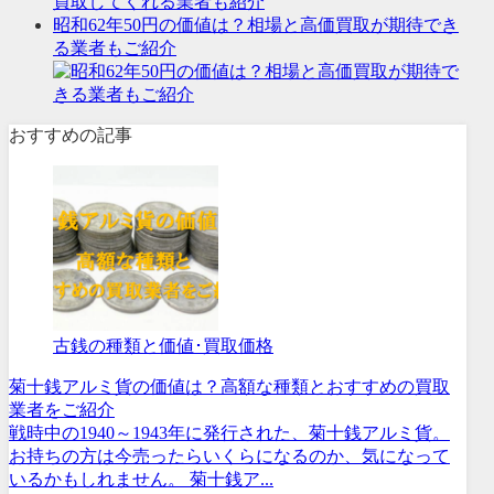
買取してくれる業者も紹介
昭和62年50円の価値は？相場と高価買取が期待でき
る業者もご紹介
おすすめの記事
古銭の種類と価値･買取価格
菊十銭アルミ貨の価値は？高額な種類とおすすめの買取
業者をご紹介
戦時中の1940～1943年に発行された、菊十銭アルミ貨。
お持ちの方は今売ったらいくらになるのか、気になって
いるかもしれません。 菊十銭ア...