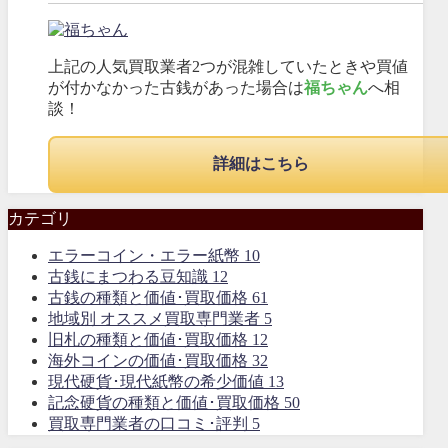
上記の人気買取業者2つが混雑していたときや買値
が付かなかった古銭があった場合は
福ちゃん
へ相
談！
詳細はこちら
カテゴリ
エラーコイン・エラー紙幣
10
古銭にまつわる豆知識
12
古銭の種類と価値･買取価格
61
地域別 オススメ買取専門業者
5
旧札の種類と価値･買取価格
12
海外コインの価値･買取価格
32
現代硬貨･現代紙幣の希少価値
13
記念硬貨の種類と価値･買取価格
50
買取専門業者の口コミ･評判
5