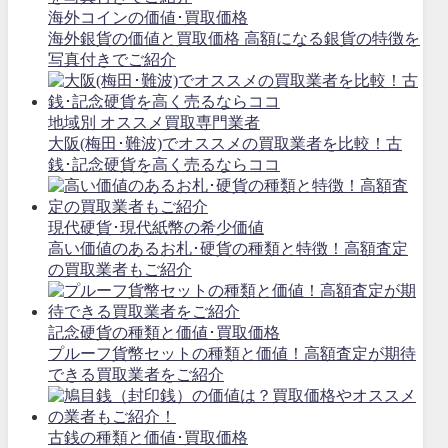
海外コインの価値･買取価格
海外銀貨の価値と買取価格 高額になる銀貨の特徴を
写真付きでご紹介
地域別 オススメ買取専門業者
大阪(梅田･難波)でオススメの買取業者を比較！古
銭･記念硬貨を高く売るならココ
現代硬貨･現代紙幣の希少価値
高い価値のあるお札･硬貨の種類と特徴！高額査定
の買取業者もご紹介
記念硬貨の種類と価値･買取価格
プルーフ貨幣セットの種類と価値！高額査定が期待
できる買取業者をご紹介
古銭の種類と価値･買取価格