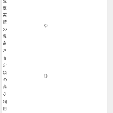
査
定
実
績
◎
の
豊
富
さ
査
定
額
◎
の
高
さ
利
用