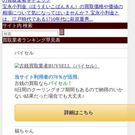
の買取業者をチェック
宝永小判金（ほうえいこばんきん）の買取価格や価値の
相場について気になってはいませんか？ 宝永小判金と
は、江戸時代である1710年代に萩原重秀...
サイト内 検索
買取業者ランキング早見表
バイセル
当サイト利用者の78％が活用
。
古銭の買取なら
バイセル
！
8日間のクーリングオフ期間もあるので納得のいか
ない結果だった場合でも大丈夫♪
詳細はこちら
福ちゃん