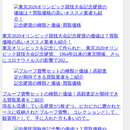
記念硬貨の種類と価値･買取価格
東京2020オリンピック競技大会記念硬貨の価値は？買取
価格の高いオススメ業者も紹介！
東京オリンピックを記念して作られた、東京2020オリン
ピック競技大会記念硬貨。 1964年以来の東京開催、さら
にコロナウイルスの影響で202...
記念硬貨の種類と価値･買取価格
プルーフ貨幣セットの種類と価値！高額査定が期待でき
る買取業者をご紹介
現在も流通している硬貨が1枚ずつ、ピカピカに磨かれケ
ースに収納されたプルーフ貨幣。 コレクションとして、
観賞用として、手に入れた方も多いので...