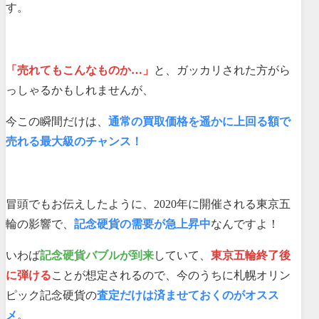
す。
「売れてもこんなものか…」
と、ガッカリされた方がら
っしゃるかもしれませんが、
今この瞬間だけは、
通常の買取価格を遥かに上回る額で
売れる最大級のチャンス！
冒頭でもお伝えしたように、2020年に開催される東京五
輪の影響で、
記念硬貨の需要が急上昇中
なんですよ！
いわば
記念硬貨バブルが到来
していて、
東京五輪終了後
に弾ける
ことが想定されるので、今のうちに札幌オリン
ピック記念硬貨の
査定だけは済ませておくのがオスス
メ
。