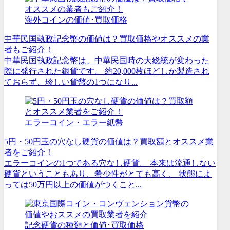
海外コインの価値･買取価格
中華民国執政記念幣の価値は？買取価格やオススメの業
者もご紹介！
中華民国執政記念幣は、中華民国時の大総統が変わった
際に発行された銀貨です。 約20,000枚ほどしか製造され
ておらず、珍しい貨幣の1つになり...
エラーコイン・エラー紙幣
5円・50円玉の穴なし硬貨の価値は？買取額とオススメ業
者をご紹介！
エラーコインの1つである穴なし硬貨。 本来は流通しない
硬貨ということもあり、希少性がとても高く、 状態によ
っては50万円以上の価値がつくこと...
記念硬貨の種類と価値･買取価格