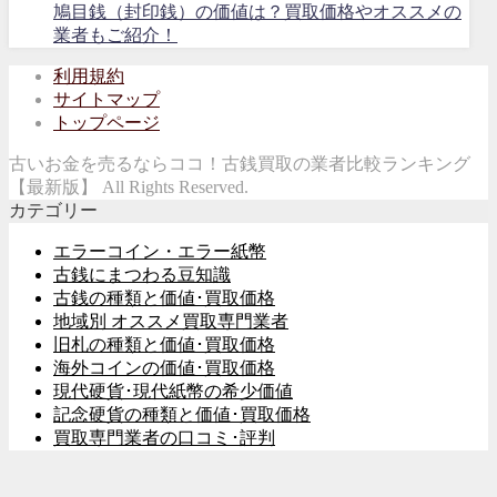
鳩目銭（封印銭）の価値は？買取価格やオススメの
業者もご紹介！
利用規約
サイトマップ
トップページ
古いお金を売るならココ！古銭買取の業者比較ランキング
【最新版】 All Rights Reserved.
カテゴリー
エラーコイン・エラー紙幣
古銭にまつわる豆知識
古銭の種類と価値･買取価格
地域別 オススメ買取専門業者
旧札の種類と価値･買取価格
海外コインの価値･買取価格
現代硬貨･現代紙幣の希少価値
記念硬貨の種類と価値･買取価格
買取専門業者の口コミ･評判