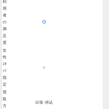
利
用
者
の
◎
満
足
度
女
性
ｽﾀ
○
ｯﾌ
指
定
買
取
出張･持込
方