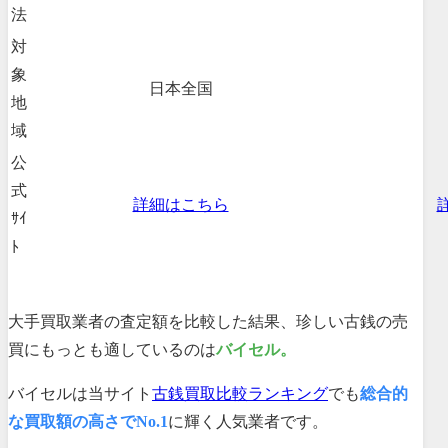
法
対
象
日本全国
地
域
公
式
詳細はこちら
ｻｲ
ﾄ
大手買取業者の査定額を比較した結果、珍しい古銭の売
買にもっとも適しているのは
バイセル
。
バイセルは当サイト
古銭買取比較ランキング
でも
総合的
な買取額の高さでNo.1
に輝く人気業者です。