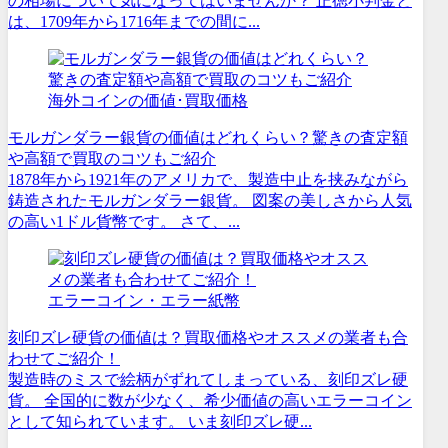
の相場について気になってはいませんか？ 正徳小判金と
は、1709年から1716年までの間に...
海外コインの価値･買取価格
モルガンダラー銀貨の価値はどれくらい？驚きの査定額
や高額で買取のコツもご紹介
1878年から1921年のアメリカで、製造中止を挟みながら
鋳造されたモルガンダラー銀貨。 図案の美しさから人気
の高い1ドル貨幣です。 さて、...
エラーコイン・エラー紙幣
刻印ズレ硬貨の価値は？買取価格やオススメの業者も合
わせてご紹介！
製造時のミスで絵柄がずれてしまっている、刻印ズレ硬
貨。 全国的に数が少なく、希少価値の高いエラーコイン
として知られています。 いま刻印ズレ硬...