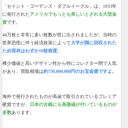
「セイント・ゴーデンズ・ダブルイーグル」は、1933年
に発行された
アメリカでもっとも美しいとされる大型金
貨
です。
44万枚と非常に多い枚数が世に出されましたが、当時の
世界恐慌に伴う経済政策によって
大半が国に回収された
ため現存はわずか10枚程度
。
稀少価値と高いデザイン性から特にコレクター間で人気
があり、買取相場は
約750,000,000円
のお宝金貨ですよ。
海外で発行されたものが高値で取引されているプレミア
硬貨ですが、
日本の古銭にも高価値が付いているものが
多数
あります。