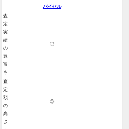
バイセル
査
定
実
績
◎
の
豊
富
さ
査
定
額
◎
の
高
さ