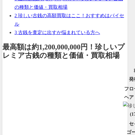
の種類と価値・買取相場
2
珍しい古銭の高額買取はここ！おすすめはバイセ
ル
3
古銭を査定に出すか悩まれている方へ
最高額は約1,200,000,000円！珍しいプ
レミア古銭の種類と価値・買取相場
発
フロ
ヘア
(1
セ
ゴ