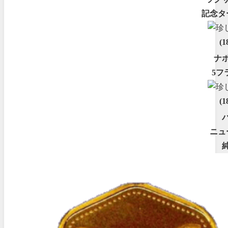
記念タ
(1
ナ
5フ
(1
ニュ