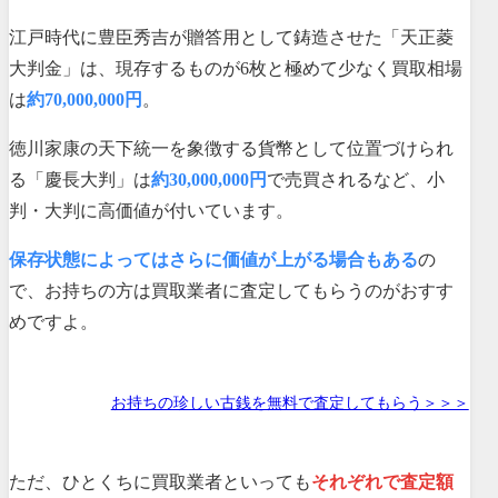
江戸時代に豊臣秀吉が贈答用として鋳造させた「天正菱
大判金」は、現存するものが6枚と極めて少なく買取相場
は
約70,000,000円
。
徳川家康の天下統一を象徴する貨幣として位置づけられ
る「慶長大判」は
約30,000,000円
で売買されるなど、小
判・大判に高価値が付いています。
保存状態によってはさらに価値が上がる場合もある
の
で、お持ちの方は買取業者に査定してもらうのがおすす
めですよ。
お持ちの珍しい古銭を無料で査定してもらう＞＞＞
ただ、ひとくちに買取業者といっても
それぞれで査定額