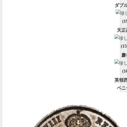
ダブ
(1
天正
(1
慶
(1
英領
ペニ