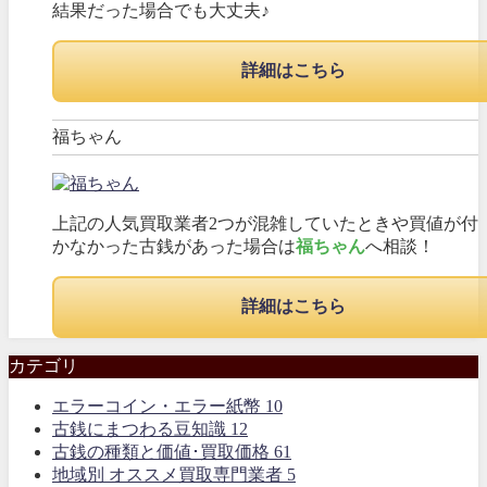
結果だった場合でも大丈夫♪
詳細はこちら
福ちゃん
上記の人気買取業者2つが混雑していたときや買値が付
かなかった古銭があった場合は
福ちゃん
へ相談！
詳細はこちら
カテゴリ
エラーコイン・エラー紙幣
10
古銭にまつわる豆知識
12
古銭の種類と価値･買取価格
61
地域別 オススメ買取専門業者
5