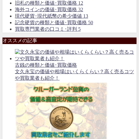
旧札の種類と価値･買取価格
12
海外コインの価値･買取価格
32
現代硬貨･現代紙幣の希少価値
13
記念硬貨の種類と価値･買取価格
50
買取専門業者の口コミ･評判
5
オススメの記事
古銭の種類と価値･買取価格
文久永宝の価値や相場はいくらくらい？高く売るコツ
や買取業者も紹介！