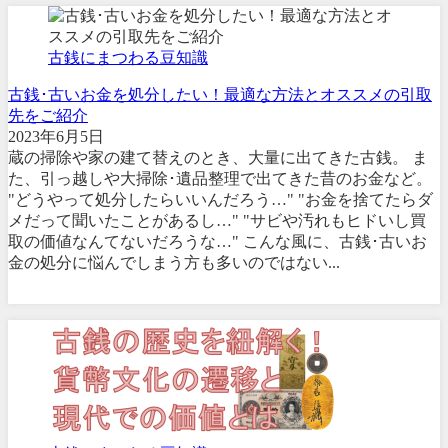
古銭にまつわる豆知識
古銭･古いお金を処分したい！最適な方法とオススメの引取
先をご紹介
2023年6月5日
蔵の掃除や家の建て替えのとき、大量に出てきた古銭。 ま
た、引っ越しや大掃除･遺品整理で出てきた昔のお金など。
"どうやって処分したらいいんだろう…" "お金を捨てたらダ
メだって聞いたことがあるし…" "サビや汚れもヒドいし買
取の価値なんてないだろうな…" こんな風に、古銭･古いお
金の処分に悩んでしまう方も多いのではない...