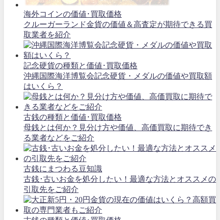
海外コインの価値･買取価格
クルーガーランド金貨の価値＆高査定が期待できる買
取業者を紹介
記念硬貨の種類と価値･買取価格
沖縄国際海洋博覧会記念硬貨・メダルの価値や買取額
はいくら？
古銭の種類と価値･買取価格
母銭とは何か？見分け方や価値、高価買取に期待でき
る業者などをご紹介
古銭にまつわる豆知識
古銭･古いお金を処分したい！最適な方法とオススメの
引取先をご紹介