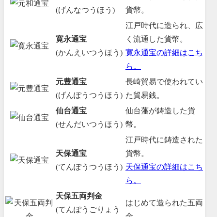
(げんなつうほう)
貨幣。
江戸時代に造られ、広
寛永通宝
く流通した貨幣。
(かんえいつうほう)
寛永通宝の詳細はこち
ら。
元豊通宝
長崎貿易で使われてい
(げんぽうつうほう)
た貿易銭。
仙台通宝
仙台藩が鋳造した貨
(せんだいつうほう)
幣。
江戸時代に鋳造された
天保通宝
貨幣。
(てんぽうつうほう)
天保通宝の詳細はこち
ら。
天保五両判金
はじめて造られた五両
(てんぽうごりょう
金。