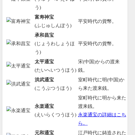
う)
富寿神宝
平安時代の貨幣。
(ふじゅしんぽう)
承和昌宝
(じょうわしょうほ
平安時代の貨幣。
う)
太平通宝
宋(中国)からの渡来
(たいへいつうほう)
銭。
洪武通宝
室町時代に明(中国)か
(こうぶつうほう)
ら来た渡来銭。
室町時代に明から来た
永楽通宝
渡来銭。
(えいらくつうほう)
永楽通宝の詳細はこち
ら。
元和通宝
江戸時代に鋳造された