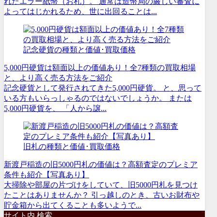
れたエラー紙幣（お札）。 通常は造幣局の厳しい審査に
よってはじかれるため、世に出回ることは...
記念硬貨の種類と価値･買取価格
5,000円硬貨は額面以上の価値あり！全7種類の買取相場
と、より高く売る方法をご紹介
記念硬貨として発行されてきた5,000円硬貨。 と、思って
いる方もいらっしゃるのではないでしょうか。 または
5,000円硬貨を、 「人から譲...
旧札の種類と価値･買取価格
新渡戸稲造の旧5000円札の価値は？高額査定のプレミア
条件も紹介【写真あり】
大掃除や部屋の片づけをしていて、旧5000円札を見つけ
たことはありませんか？ 引っ越しのとき、古いお財布や
貯金箱から出てくることも多いようで...
サイト内 検索