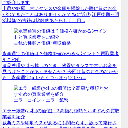
ご紹介します
土蔵や納屋、古いタンスや金庫を掃除した際に昔のお金
が出てきたことはありませんか？ 特に近代(江戸後期～明
治以降)の古銭は比較的あたらしく、目...
古銭の種類と価値･買取価格
永楽通宝の価値は？価格を確かめる3ポイントと買取業者
をご紹介
遺品整理や引っ越しのとき、物置やタンスで古いお金を
見つけたことがありませんか？ 今回は昔のお金のなかか
ら、永楽通宝(えいらくつうほう)という...
エラーコイン・エラー紙幣
エラー紙幣(お札)の価値は？高額な種類とおすすめの買取
業者を紹介
裁断ミスや印刷ミスがあるにも関わらず、誤って発行さ