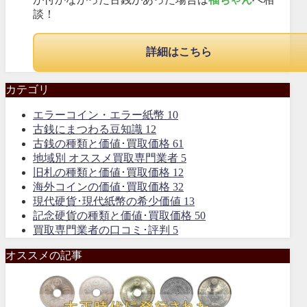
談！
詳細はこちら
カテゴリ
エラーコイン・エラー紙幣
10
古銭にまつわる豆知識
12
古銭の種類と価値･買取価格
61
地域別 オススメ買取専門業者
5
旧札の種類と価値･買取価格
12
海外コインの価値･買取価格
32
現代硬貨･現代紙幣の希少価値
13
記念硬貨の種類と価値･買取価格
50
買取専門業者の口コミ･評判
5
オススメの記事