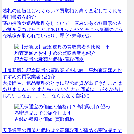
藩札の価値はどれくらい？買取額と高く査定してくれる
専門業者を紹介
蔵の掃除や遺品整理をしていて、厚みのある短冊形の古
い紙を見つけたことはありませんか？ そこへ版画のよう
な模様が刷られていたり、墨字･朱印があ...
記念硬貨の種類と価値･買取価格
【最新版】記念硬貨の買取業者を比較！平均査定額とお
すすめの買取業者も紹介
大掃除や、遺品整理のときに記念硬貨が出てきたことは
ありませんか？ まだ持っていた方が価値は上がるかもし
れないしなぁ…。 と、なんとなく自宅に...
古銭の種類と価値･買取価格
天保通宝の価値と価格は？高額取引が望める密造品まで