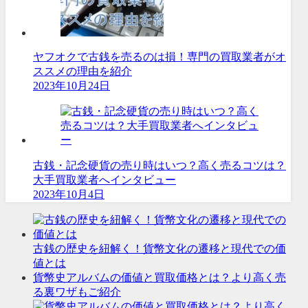
ヤフオクで古銭を売るのは損！専門の買取業者がオ
ススメの理由を紹介
2023年10月24日
古銭・記念硬貨の売り時はいつ？高く売るコツは？
大手買取業者へインタビュー
2023年10月4日
古銭の歴史を紐解く！貨幣文化の遷移と現代での価
値とは
貨幣史アルバムの価値と買取価格とは？より高く売
る裏ワザもご紹介