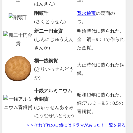
はんきん)
削頭千
寛永通宝
の裏面の一
(さくとうせん)
つ。
新二十円金貨
明治時代に造られた、
(しんにじゅうえん
金：銅＝9：1で作られ
きんか)
た金貨。
桐一銭銅貨
大正時代に造られた銅
(きりいっせんどう
銭。
か)
十銭アルミニウム
昭和13年に造られた、
青銅貨
銅:アルミ＝9.5：0.5の
(じゅっせんあるみ
青銅貨。
にうむせいどうか)
＞＞それぞれの古銭にはドラマがあった！一覧を見る