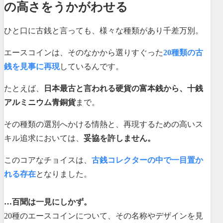
の高さをうかがわせる
ひと口に古銭と言っても、様々な種類があり千差万別。
エースコインは、そのなかから選りすぐった
20種類の古
銭を見事に再現
しているんです。
たとえば、
日本最古と言われる硬貨の富本銭から、十銭
アルミニウム青銅貨
まで。
その種類の選別へかける情熱と、再現するための高いス
キル追求においては、
妥協を許しません。
このコアなチョイスは、
古銭コレクターの中で一目置か
れる存在
となりました。
…百聞は一見にしかず。
20種のエースコインについて、その名称やデザインを見