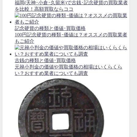
福岡(天神･小倉･久留米)で古銭･記念硬貨の買取業者
を比較！高額買取ならココ
記念硬貨の種類と価値･買取価格
100円記念硬貨の種類･価値は？オススメの買取業者
もご紹介
古銭の種類と価値･買取価格
元禄小判金の価値や買取価格の相場はいくらくら
い？おすすめ業者についても調査