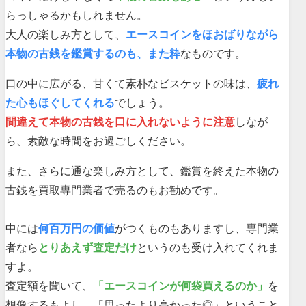
らっしゃるかもしれません。
大人の楽しみ方として、
エースコインをほおばりながら
本物の古銭を鑑賞するのも、また粋
なものです。
口の中に広がる、甘くて素朴なビスケットの味は、
疲れ
た心もほぐしてくれる
でしょう。
間違えて本物の古銭を口に入れないように注意
しなが
ら、素敵な時間をお過ごしください。
また、さらに通な楽しみ方として、鑑賞を終えた本物の
古銭を買取専門業者で売るのもお勧めです。
中には
何百万円の価値
がつくものもありますし、専門業
者なら
とりあえず査定だけ
というのも受け入れてくれま
すよ。
査定額を聞いて、
「エースコインが何袋買えるのか」
を
想像するもよし、「思ったより高かった◎」ということ