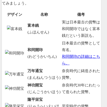
てみましょう。
デザイン
名称
備考
実は日本最古の貨幣は
富本銭
和同開珎ではなく富本
(ふほんせん)
銭だという新説も。
日本最古の貨幣として
和同開珎
有名。
(わどうかいちん)
和同開珎の詳細はこち
ら。
万年通宝
奈良時代に鋳造された
(まんねんつうほう)
貨幣。
神功開宝
奈良時代30年にわたっ
(じんごうかいほう)
て造られた貨幣。
隆平栄宝
(りゅうへいえいほ
平安時代の貨幣。