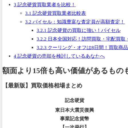
3
記念硬貨買取業者を比較！
3.1
記念硬貨買取業者比較表
3.2
バイセル：知識豊富な査定員が高額査定！
3.2.1
記念硬貨の買取に強い！バイセル
3.2.2
日本全国対応！訪問買取・宅配買取
3.2.3
クーリング・オフは8日間！買取商品
4
記念硬貨の売却を検討しているあなたへ
額面より15倍も高い価値があるもの
【最新版】買取価格相場まとめ
記念硬貨
東日本大震災復興
事業記念貨幣
【一次発行】