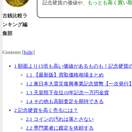
記念硬貨の価値や、
もっとも高く買い
古銭比較ラ
ンキング編
集部
Contents
[
hide
]
1
額面より15倍も高い価値があるものも！記念硬貨
1.1
【最新版】買取価格相場まとめ
1.2
東日本大震災復興事業記念貨幣【一次発行
1.3
天皇陛下在位10年記念一万円金貨
1.4
その他も高額査定を期待できる
2
記念硬貨を高く売るには？
2.1
コインの汚れは落とさない
2.2
専門業者に鑑定を依頼する