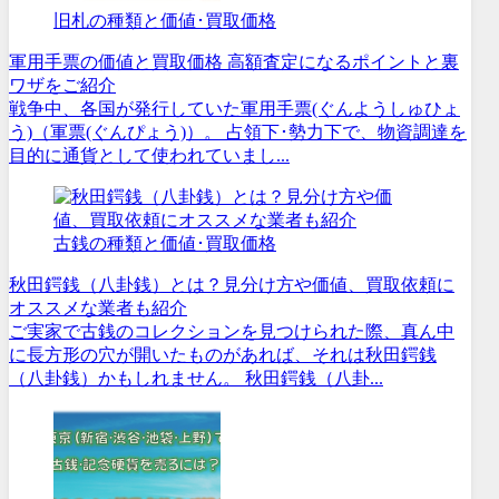
旧札の種類と価値･買取価格
軍用手票の価値と買取価格 高額査定になるポイントと裏
ワザをご紹介
戦争中、各国が発行していた軍用手票(ぐんようしゅひょ
う)（軍票(ぐんぴょう)）。 占領下･勢力下で、物資調達を
目的に通貨として使われていまし...
古銭の種類と価値･買取価格
秋田鍔銭（八卦銭）とは？見分け方や価値、買取依頼に
オススメな業者も紹介
ご実家で古銭のコレクションを見つけられた際、真ん中
に長方形の穴が開いたものがあれば、それは秋田鍔銭
（八卦銭）かもしれません。 秋田鍔銭（八卦...