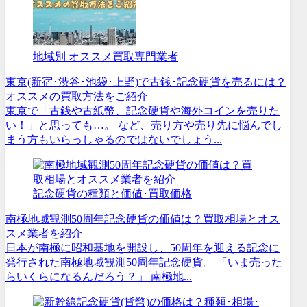
地域別 オススメ買取専門業者
東京(新宿･渋谷･池袋･上野)で古銭･記念硬貨を売るには？
オススメの買取方法をご紹介
東京で「古銭や古紙幣、記念硬貨や海外コインを売りた
い！」と思っても…。 など、売り方や売り先に悩んでし
まう方もいらっしゃるのではないでしょう...
記念硬貨の種類と価値･買取価格
南極地域観測50周年記念硬貨の価値は？買取相場とオス
スメ業者を紹介
日本が南極に昭和基地を開設し、50周年を迎える記念に
発行された南極地域観測50周年記念硬貨。 「いま売った
らいくらになるんだろう？」 南極地...