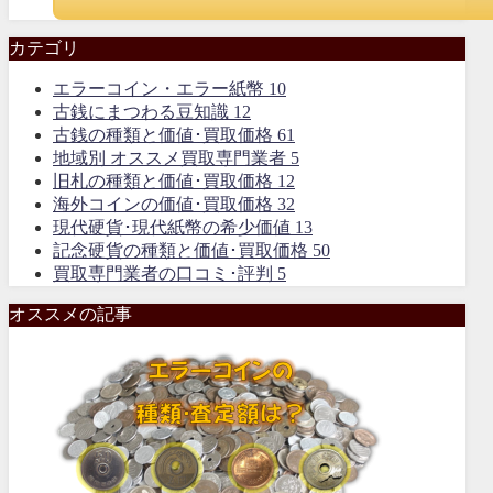
カテゴリ
エラーコイン・エラー紙幣
10
古銭にまつわる豆知識
12
古銭の種類と価値･買取価格
61
地域別 オススメ買取専門業者
5
旧札の種類と価値･買取価格
12
海外コインの価値･買取価格
32
現代硬貨･現代紙幣の希少価値
13
記念硬貨の種類と価値･買取価格
50
買取専門業者の口コミ･評判
5
オススメの記事