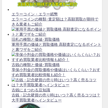
エラーコイン・エラー紙幣
エラーコインの種類･査定額は？高額買取が期待で
きる業者もご紹介
旧札の種類と価値･買取価格
軍用手票の価値と買取価格 高額査定になるポイント
と裏ワザをご紹介
古銭の種類と価値･買取価格
享保小判金の買取価格や価値はいくらくらい？おす
すめ買取業者比較情報も紹介！
古銭にまつわる豆知識
古銭・記念硬貨の売り時はいつ？高く売るコツは？
大手買取業者へインタビュー