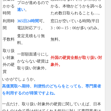
プロが進めるので
かかる
かる。本物かどうかを調べる
速い
。
時間
ため数日取られることも…。
利用時
365日24時間
可。
窓口が空いている時間(平日
間
電話対応アリ。
3：00～15：00が多い)のみ。
査定見積もり無
手数料
無料。
料。
取り扱
一部額面通りにし
い対象
外国の硬貨全般が取り扱い対
かならない硬貨は
外の硬
象外。
取り扱い対象外。
貨
いかがでしょうか。
高価買取へ期待、利便性のどちらをとっても、専門業者
を利用するのが得策ですよね。
一点だけ、取り扱い対象外の硬貨に関していえば、日本
のものは全て受け付けてくれる銀行に対して専門業者は