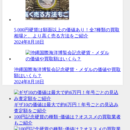
5,000円硬貨は額面以上の価値あり！全7種類の買取
相場と、より高く売る方法をご紹介
2024年8月18日
沖縄国際海洋博覧会記念硬貨・メダルの価値や買取
額はいくら？
2024年8月18日
ギザ10の価値は最大で約6万円！年号ごとの見込み
査定額をご紹介
100円記念硬貨の種類･価値は？オススメの買取業者
もご紹介