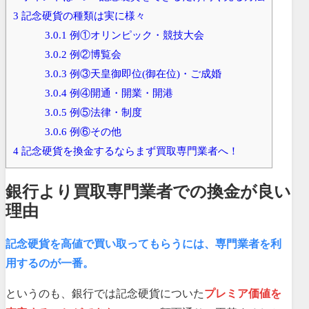
3
記念硬貨の種類は実に様々
3.0.1
例①オリンピック・競技大会
3.0.2
例②博覧会
3.0.3
例③天皇御即位(御在位)・ご成婚
3.0.4
例④開通・開業・開港
3.0.5
例⑤法律・制度
3.0.6
例⑥その他
4
記念硬貨を換金するならまず買取専門業者へ！
銀行より買取専門業者での換金が良い
理由
記念硬貨を高値で買い取ってもらうには、専門業者を利
用するのが一番。
というのも、銀行では記念硬貨についた
プレミア価値を