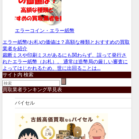
エラーコイン・エラー紙幣
エラー紙幣(お札)の価値は？高額な種類とおすすめの買取
業者を紹介
裁断ミスや印刷ミスがあるにも関わらず、誤って発行さ
れたエラー紙幣（お札）。 通常は造幣局の厳しい審査に
よってはじかれるため、世に出回ることは...
サイト内 検索
買取業者ランキング早見表
バイセル