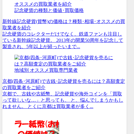
記念硬貨の種類と価値･買取価格
新幹線記念硬貨(貨幣)の価格は？種類･相場･オススメの買
取業者を紹介
記念硬貨のコレクターだけでなく、鉄道ファンも注目し
ている新幹線記念硬貨。 2013年の開業50周年を記念して
製造され、5年以上が経ったいまで...
地域別 オススメ買取専門業者
京都(四条･河原町)で古銭･記念硬貨を売るには？高額査定
の買取業者をご紹介
京都で、古銭や古紙幣、記念硬貨や海外コインを「買取
って欲しいな…」と思っても、 と、悩んでしまうかもし
れません。 とくに京都は買取業者が多く...