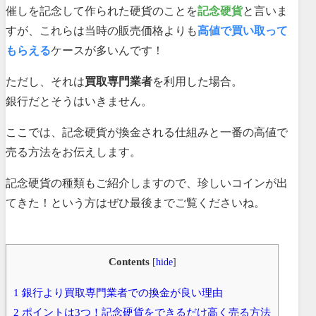
催しを記念して作られた硬貨のことを
記念硬貨
と言いま
すが、これらは当時の販売価格よりも
高値で買い取って
もらえる
ケースが多いんです！
ただし、それは
買取専門業者
を利用した場合。
銀行だとそうはいきません。
ここでは、記念硬貨が換金される仕組みと一番の高値で
売る方法をお伝えします。
記念硬貨の種類もご紹介しますので、珍しいコインが出
てきた！という方はぜひ最後までご覧くださいね。
Contents
[
hide
]
1
銀行より買取専門業者での換金が良い理由
2
ポイントは3つ！記念硬貨をできるだけ高く売る方法