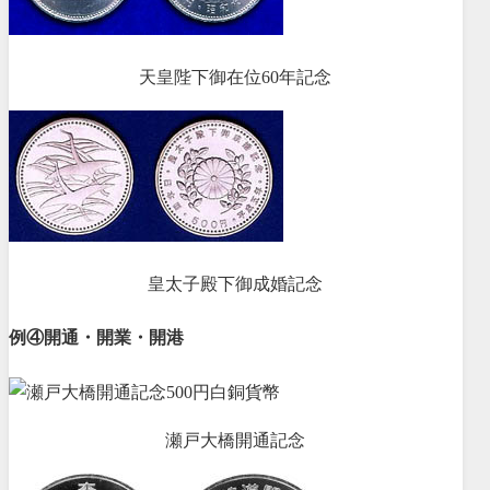
天皇陛下御在位60年記念
皇太子殿下御成婚記念
例④開通・開業・開港
瀬戸大橋開通記念