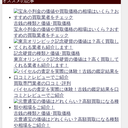
オススメの記事
古銭の種類と価値･買取価格
宝永小判金の価値や買取価格の相場はいくら？おす
すめの買取業者をチェック
記念硬貨の種類と価値･買取価格
東京オリンピック記念硬貨の価値は？高く買取して
くれる業者も紹介します！
買取専門業者の口コミ･評判
バイセルの査定を実際に体験！古銭の鑑定結果を口
コミとレビューでご紹介
古銭の種類と価値･買取価格
元豊通宝の価値はどれくらい？高額買取になる種類
や相場をご紹介！