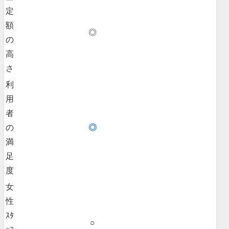
定
額
◎
の
高
さ
利
用
者
の
◎
満
足
度
女
性
ｽﾀ
○