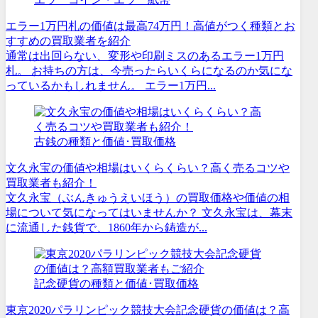
エラー1万円札の価値は最高74万円！高値がつく種類とお
すすめの買取業者を紹介
通常は出回らない、変形や印刷ミスのあるエラー1万円
札。 お持ちの方は、今売ったらいくらになるのか気にな
っているかもしれません。 エラー1万円...
古銭の種類と価値･買取価格
文久永宝の価値や相場はいくらくらい？高く売るコツや
買取業者も紹介！
文久永宝（ぶんきゅうえいほう）の買取価格や価値の相
場について気になってはいませんか？ 文久永宝は、幕末
に流通した銭貨で、1860年から鋳造が...
記念硬貨の種類と価値･買取価格
東京2020パラリンピック競技大会記念硬貨の価値は？高