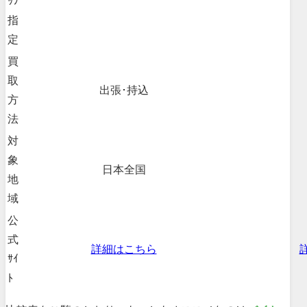
ｯﾌ
指
定
買
取
出張･持込
方
法
対
象
日本全国
地
域
公
式
詳細はこちら
ｻｲ
ﾄ