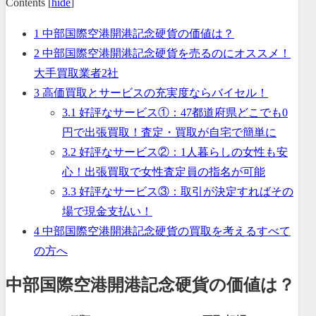
Contents
[
hide
]
1
中部国際空港開港記念硬貨の価値は？
2
中部国際空港開港記念硬貨を売るのにオススメ！
大手買取業者2社
3
高価買取とサービスの充実度ならバイセル！
3.1
好評なサービス①：47都道府県どこでも0
円で出張買取！査定・買取が自宅で簡単に
3.2
好評なサービス②：1人暮らしの女性も安
心！出張買取で女性査定員の指名が可能
3.3
好評なサービス③：取引が決定すればその
場で現金支払い！
4
中部国際空港開港記念硬貨の買取を考えるすべて
の方へ
中部国際空港開港記念硬貨の価値は？