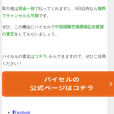
取引後は
現金一括
で払ってくれますし、8日以内なら
無料
でキャンセルも可能
です。
ぜひ、この機会にバイセルで
中部国際空港開港記念硬貨
の査定
をしてもらいましょう。
バイセルの査定は
コチラ↓
からできますので、ぜひご活用
ください！
Facebook