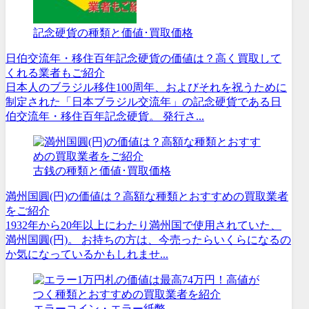
記念硬貨の種類と価値･買取価格
日伯交流年・移住百年記念硬貨の価値は？高く買取して
くれる業者もご紹介
日本人のブラジル移住100周年、およびそれを祝うために
制定された「日本ブラジル交流年」の記念硬貨である日
伯交流年・移住百年記念硬貨。 発行さ...
古銭の種類と価値･買取価格
満州国圓(円)の価値は？高額な種類とおすすめの買取業者
をご紹介
1932年から20年以上にわたり満州国で使用されていた、
満州国圓(円)。 お持ちの方は、今売ったらいくらになるの
か気になっているかもしれませ...
エラーコイン・エラー紙幣