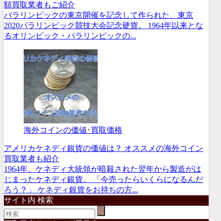
額買取業者もご紹介
バラリンピックの東京開催を記念して作られた、東京
2020パラリンピック競技大会記念硬貨。 1964年以来とな
るオリンピック・パラリンピックの...
海外コインの価値･買取価格
アメリカケネディ銀貨の価値は？ オススメの海外コイン
買取業者も紹介
1964年、ケネディ大統領が暗殺された翌年から製造がは
じまったケネディ銀貨。 「今売ったらいくらになるんだ
ろう？」 ケネディ銀貨をお持ちの方...
サイト内 検索