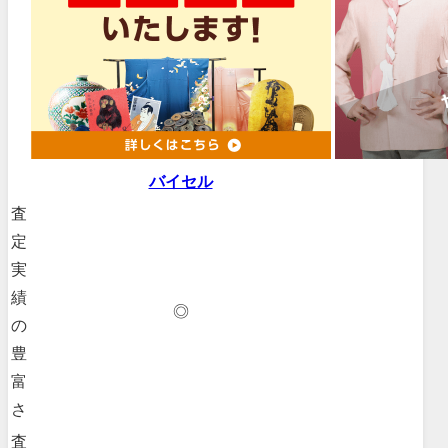
バイセル
査
定
実
績
◎
の
豊
富
さ
査