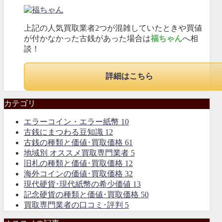
上記の人気買取業者2つが混雑していたときや買値
が付かなかった古銭があった場合は
福ちゃん
へ相
談！
詳細はこちら
カテゴリ
エラーコイン・エラー紙幣
10
古銭にまつわる豆知識
12
古銭の種類と価値･買取価格
61
地域別 オススメ買取専門業者
5
旧札の種類と価値･買取価格
12
海外コインの価値･買取価格
32
現代硬貨･現代紙幣の希少価値
13
記念硬貨の種類と価値･買取価格
50
買取専門業者の口コミ･評判
5