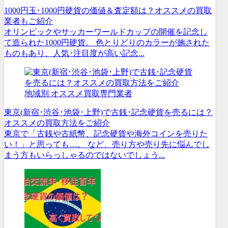
1000円玉･1000円硬貨の価値＆査定額は？オススメの買取
業者もご紹介
オリンピックやサッカーワールドカップの開催を記念し
て造られた1000円硬貨。 色とりどりのカラーが施された
ものもあり、人気･注目度が高い記念...
地域別 オススメ買取専門業者
東京(新宿･渋谷･池袋･上野)で古銭･記念硬貨を売るには？
オススメの買取方法をご紹介
東京で「古銭や古紙幣、記念硬貨や海外コインを売りた
い！」と思っても…。 など、売り方や売り先に悩んでし
まう方もいらっしゃるのではないでしょう...