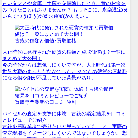
古いタンスや金庫、土蔵やを掃除したとき、昔のお金を
みつけたことはありませんか？ もしそこに、永楽通宝(え
いらくつうほう)や寛永通宝(かんえい...
古銭の種類と価値･買取価格
大正時代に発行された硬貨の種類と買取価値は？一覧に
まとめて大公開！
今の時代からは想像しにくいですが、大正時代は第一次
世界大戦のまっただなかでした。 そのため硬貨の原材料
になる銀や銅が不足していた背景があり、...
買取専門業者の口コミ･評判
バイセルの査定を実際に体験！古銭の鑑定結果を口コミ
とレビューでご紹介
古銭を買取業者で売りたいと思っていても、 と、実際の
査定現場をイメージしにくいのではないでしょうか。 想