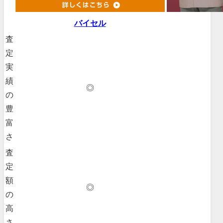
バイセル
査
定
実
績
◎
の
豊
富
さ
査
定
額
◎
の
高
さ