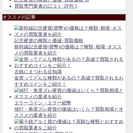
買取専門業者の口コミ･評判
5
オススメの記事
記念硬貨の種類と価値･買取価格
新幹線記念硬貨(貨幣)の価格は？種類･相場･オスス
メの買取業者を紹介
古銭にまつわる豆知識
金貨ってどんな種類があるの？高値で買取されるお
すすめコインをご紹介！
エラーコイン・エラー紙幣
傾打・角度ズレ硬貨の価値はいくら？買取相場とオ
ススメの業者を紹介