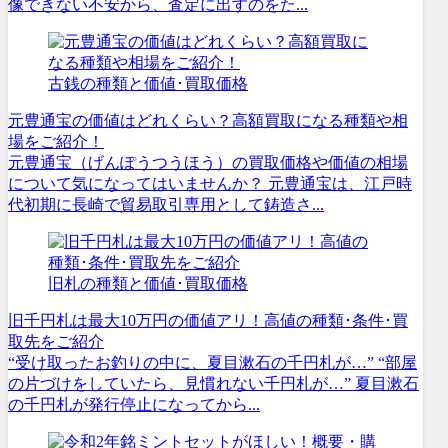
像できない不安から、査定に出すのをた...
古銭の種類と価値･買取価格
元豊通宝の価値はどれくらい？高額買取になる種類や相
場をご紹介！
元豊通宝（げんぽうつうほう）の買取価格や価値の相場
について気になってはいませんか？ 元豊通宝は、江戸時
代初期に長崎で貿易取引専用として鋳造さ...
旧札の種類と価値･買取価格
旧千円札は最大10万円の価値アリ！高値の種類･条件･買
取先をご紹介
“受け取ったお釣りの中に、夏目漱石の千円札が…” “部屋
の片づけをしていたら、見慣れない千円札が…” 夏目漱石
の千円札が発行停止になってから...