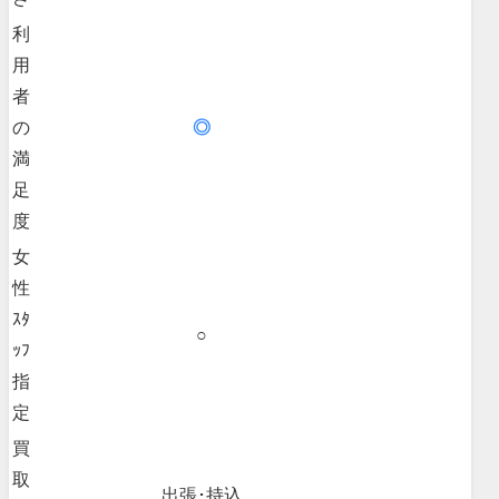
利
用
者
の
◎
満
足
度
女
性
ｽﾀ
○
ｯﾌ
指
定
買
取
出張･持込