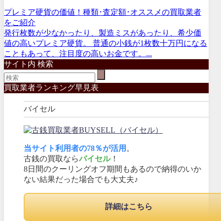
プレミア硬貨の価値！種類･査定額･オススメの買取業者
をご紹介
発行枚数が少なかったり、製造ミスがあったり、希少価
値の高いプレミア硬貨。 普通の小銭が1枚数十万円になる
こともあって、注目度の高いお金です。...
サイト内 検索
買取業者ランキング早見表
バイセル
当サイト利用者の78％が活用
。
古銭の買取なら
バイセル
！
8日間のクーリングオフ期間もあるので納得のいか
ない結果だった場合でも大丈夫♪
詳細はこちら