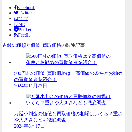
Facebook
Twitter
はてブ
LINE
Pocket
Feedly
古銭の種類と価値･買取価格
の関連記事
500円札の価値･買取価格は？高価値の条件とお勧め
の買取業者を紹介！
2024年11月27日
万延小判金の価値と買取価格の相場はいくら？重さ
や大きさなども徹底調査
2024年8月17日