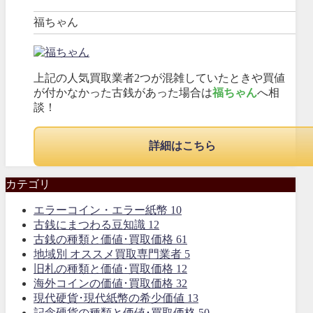
福ちゃん
上記の人気買取業者2つが混雑していたときや買値
が付かなかった古銭があった場合は
福ちゃん
へ相
談！
詳細はこちら
カテゴリ
エラーコイン・エラー紙幣
10
古銭にまつわる豆知識
12
古銭の種類と価値･買取価格
61
地域別 オススメ買取専門業者
5
旧札の種類と価値･買取価格
12
海外コインの価値･買取価格
32
現代硬貨･現代紙幣の希少価値
13
記念硬貨の種類と価値･買取価格
50