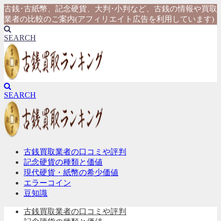
古銭･古紙幣、記念硬貨、大判･小判など、古銭の情報や買取
業者の比較のご案内(アフィリエイト広告を利用しています)
SEARCH
SEARCH
古銭買取業者の口コミや評判
記念硬貨の種類と価値
現代硬貨・紙幣の希少価値
エラーコイン
豆知識
古銭買取業者の口コミや評判