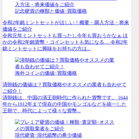
記念硬貨の種類と価値･買取価格
令和2年銘ミントセットがほしい！概要・購入方法・将来
価値をご紹介
令和元年ミントセットも買ったし今年も買おうかなぁ ほ
かの令和2年銘貨幣・コインセットも気になる… 令和2年
銘ミントセットに興味をお持ちの方は...
海外コインの価値･買取価格
清朝銭の価値は？買取価格やオススメの業者も合わせて
ご紹介！
清朝銭は、中国の清王朝時代に作られた貨幣です。 1644
年から1912年まで現在の中国やモンゴルなどを統一した
王朝で、時代によって様々な貨幣...
現代硬貨･現代紙幣の希少価値