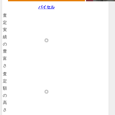
バイセル
査
定
実
績
◎
の
豊
富
さ
査
定
額
◎
の
高
さ