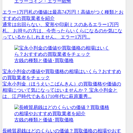
エラーコイン・エラー紙幣
エラー1万円札の価値は最高74万円！高値がつく種類とお
すすめの買取業者を紹介
通常は出回らない、変形や印刷ミスのあるエラー1万円
札。 お持ちの方は、今売ったらいくらになるのか気にな
っているかもしれません。 エラー1万円...
古銭の種類と価値･買取価格
宝永小判金の価値や買取価格の相場はいくら？おすすめ
の買取業者をチェック
宝永小判金（ほうえいこばんきん）の買取価格や価値の
相場について気になってはいませんか？ 宝永小判金と
は、江戸時代である1710年代に萩原重秀...
古銭の種類と価値･買取価格
長崎貿易銭はどのくらいの価値？買取価格の相場やおす