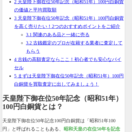
2
天皇陛下御在位50年記念（昭和51年）100円白銅貨
の価値と平均買取額
3
天皇陛下御在位50年記念（昭和51年）100円白銅貨
を高く売りたい！2つのおすすめポイントをご紹介
3.1
関連のある品と一緒に売る
3.2
古銭鑑定のプロが在籍する業者に査定して
もらう
4
古銭の高額査定ならここ！初心者でも安心なバイ
セル
5
まずは天皇陛下御在位50年記念（昭和51年）100円
白銅貨を買取査定に出してみましょう！
天皇陛下御在位50年記念（昭和51年）
100円白銅貨とは？
天皇陛下御在位50年記念100円白銅貨は「昭和51年100
円」と呼ばれることもある、
昭和天皇の在位50年を記念