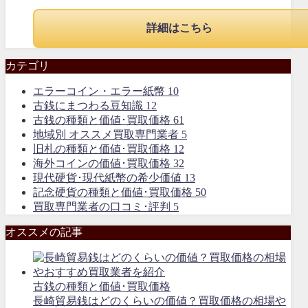
詳細はこちら
カテゴリ
エラーコイン・エラー紙幣
10
古銭にまつわる豆知識
12
古銭の種類と価値･買取価格
61
地域別 オススメ買取専門業者
5
旧札の種類と価値･買取価格
12
海外コインの価値･買取価格
32
現代硬貨･現代紙幣の希少価値
13
記念硬貨の種類と価値･買取価格
50
買取専門業者の口コミ･評判
5
オススメの記事
古銭の種類と価値･買取価格
長崎貿易銭はどのくらいの価値？買取価格の相場や