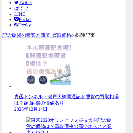
Twitter
はてブ
LINE
Pocket
Feedly
記念硬貨の種類と価値･買取価格
の関連記事
青函トンネル・瀬戸大橋開通記念硬貨の買取相場
は？額面4倍の価値あり
2025年12月14日