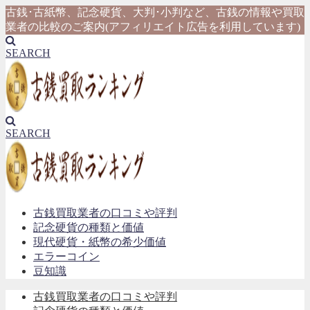
古銭･古紙幣、記念硬貨、大判･小判など、古銭の情報や買取
業者の比較のご案内(アフィリエイト広告を利用しています)
SEARCH
SEARCH
古銭買取業者の口コミや評判
記念硬貨の種類と価値
現代硬貨・紙幣の希少価値
エラーコイン
豆知識
古銭買取業者の口コミや評判