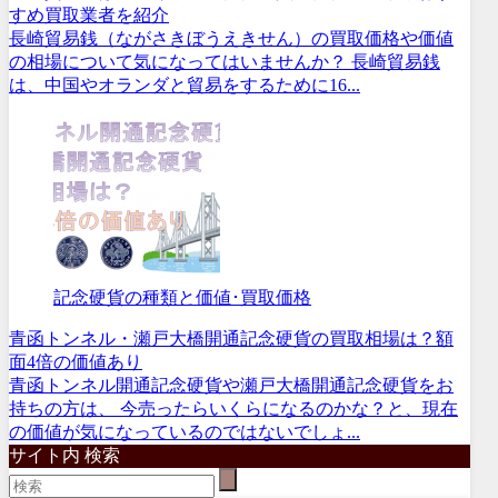
すめ買取業者を紹介
長崎貿易銭（ながさきぼうえきせん）の買取価格や価値
の相場について気になってはいませんか？ 長崎貿易銭
は、中国やオランダと貿易をするために16...
記念硬貨の種類と価値･買取価格
青函トンネル・瀬戸大橋開通記念硬貨の買取相場は？額
面4倍の価値あり
青函トンネル開通記念硬貨や瀬戸大橋開通記念硬貨をお
持ちの方は、 今売ったらいくらになるのかな？と、現在
の価値が気になっているのではないでしょ...
サイト内 検索