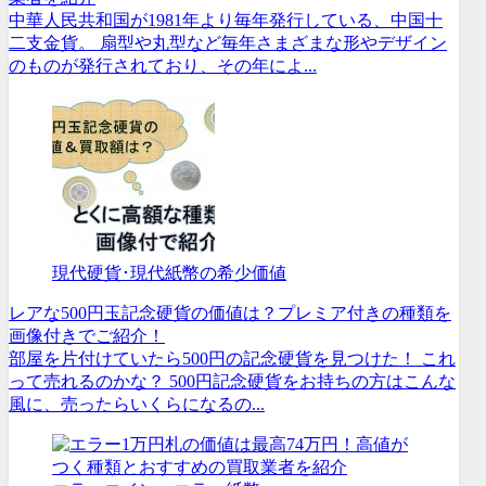
中華人民共和国が1981年より毎年発行している、中国十
二支金貨。 扇型や丸型など毎年さまざまな形やデザイン
のものが発行されており、その年によ...
現代硬貨･現代紙幣の希少価値
レアな500円玉記念硬貨の価値は？プレミア付きの種類を
画像付きでご紹介！
部屋を片付けていたら500円の記念硬貨を見つけた！ これ
って売れるのかな？ 500円記念硬貨をお持ちの方はこんな
風に、売ったらいくらになるの...