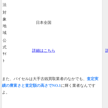
法
対
象
日本全国
地
域
公
式
詳細はこちら
ｻｲ
ﾄ
また、バイセルは大手古銭買取業者のなかでも、
査定実
績の豊富さと査定額の高さでNO.1
に輝く業者なんです
よ。