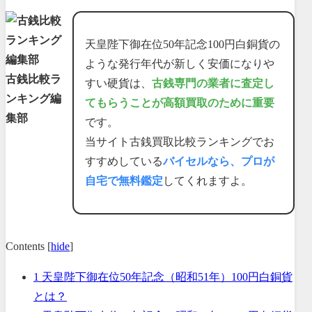
天皇陛下御在位50年記念100円白銅貨の
ような発行年代が新しく安価になりや
古銭比較ラ
すい硬貨は、
古銭専門の業者に査定し
ンキング編
てもらうことが高額買取のために重要
集部
です。
当サイト古銭買取比較ランキングでお
すすめしている
バイセルなら、プロが
自宅で無料鑑定
してくれますよ。
Contents
[
hide
]
1
天皇陛下御在位50年記念（昭和51年）100円白銅貨
とは？