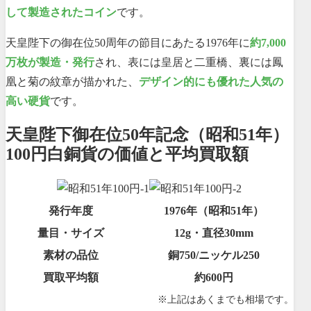
して製造されたコイン
です。
天皇陛下の御在位50周年の節目にあたる1976年に
約7,000
万枚が製造・発行
され、表には皇居と二重橋、裏には鳳
凰と菊の紋章が描かれた、
デザイン的にも優れた人気の
高い硬貨
です。
天皇陛下御在位50年記念（昭和51年）
100円白銅貨の価値と平均買取額
発行年度
1976年（昭和51年）
量目・サイズ
12g・直径30mm
素材の品位
銅750/ニッケル250
買取平均額
約600円
※上記はあくまでも相場です。