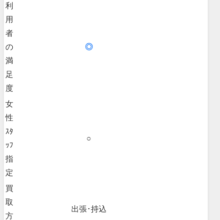
利
用
者
の
◎
満
足
度
女
性
ｽﾀ
○
ｯﾌ
指
定
買
取
出張･持込
方