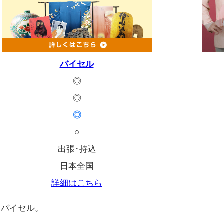
バイセル
◎
◎
◎
○
出張･持込
日本全国
詳細はこちら
はバイセル。