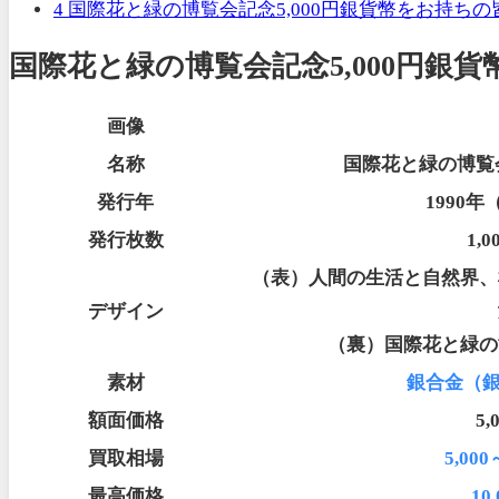
4
国際花と緑の博覧会記念5,000円銀貨幣をお持ちの
国際花と緑の博覧会記念5,000円銀
画像
名称
国際花と緑の博覧会
発行年
1990
発行枚数
1,
（表）人間の生活と自然界、
デザイン
（裏）国際花と緑の
素材
銀合金（銀
額面価格
5,
買取相場
5,000
最高価格
10