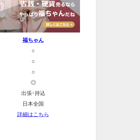
福ちゃん
○
○
○
◎
出張･持込
日本全国
詳細はこちら