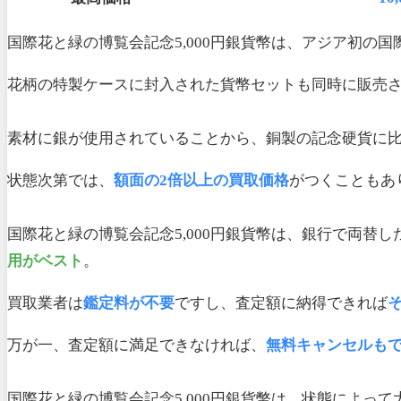
国際花と緑の博覧会記念5,000円銀貨幣は、アジア初の
花柄の特製ケースに封入された貨幣セットも同時に販売
素材に銀が使用されていることから、銅製の記念硬貨に
状態次第では、
額面の2倍以上の買取価格
がつくこともあ
国際花と緑の博覧会記念5,000円銀貨幣は、銀行で両替し
用がベスト
。
買取業者は
鑑定料が不要
ですし、査定額に納得できれば
万が一、査定額に満足できなければ、
無料キャンセルも
国際花と緑の博覧会記念5,000円銀貨幣は、状態によ