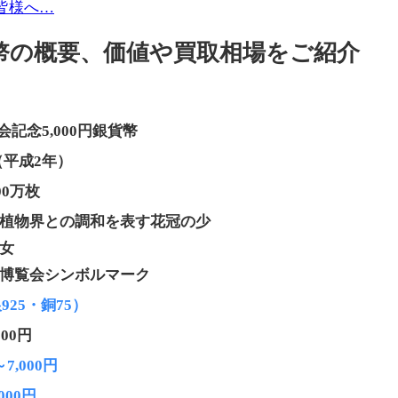
皆様へ…
貨幣の概要、価値や買取相場をご紹介
記念5,000円銀貨幣
年（平成2年）
000万枚
植物界との調和を表す花冠の少
女
博覧会シンボルマーク
925・銅75）
000円
～7,000円
,000円