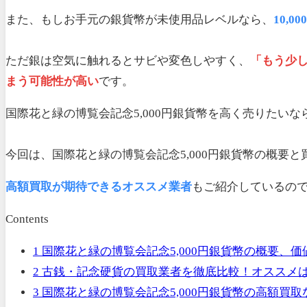
また、もしお手元の銀貨幣が未使用品レベルなら、
10,
ただ銀は空気に触れるとサビや変色しやすく、
「もう少
まう可能性が高い
です。
国際花と緑の博覧会記念5,000円銀貨幣を高く売りたいな
今回は、国際花と緑の博覧会記念5,000円銀貨幣の概要
高額買取が期待できるオススメ業者
もご紹介しているの
Contents
1
国際花と緑の博覧会記念5,000円銀貨幣の概要、
2
古銭・記念硬貨の買取業者を徹底比較！オススメ
3
国際花と緑の博覧会記念5,000円銀貨幣の高額買