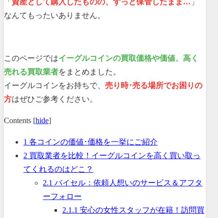
「
資産として購入したものの、ずっと保管したまま…
」
なんてもったいありません。
このページでは
イーグルコインの買取価格や価値、高く
売れる買取業者
をまとめました。
イーグルコインをお持ちで、
売り時･売る場所でお困りの
方
はぜひご参考ください。
Contents
[
hide
]
1
各コインの価値･価格を一挙にご紹介
2
買取業者を比較！イーグルコインを高く買い取っ
てくれるのはどこ？
2.1
バイセル：依頼人想いのサービス＆アフタ
ーフォロー
2.1.1
安心の女性スタッフが在籍！訪問買