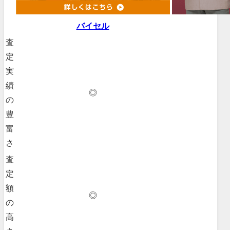
バイセル
査
定
実
績
◎
の
豊
富
さ
査
定
額
◎
の
高