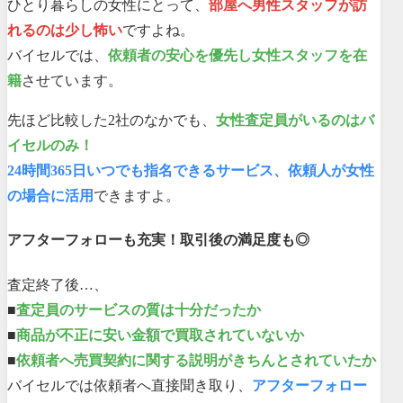
ひとり暮らしの女性にとって、
部屋へ男性スタッフが訪
れるのは少し怖い
ですよね。
バイセルでは、
依頼者の安心を優先し女性スタッフを在
籍
させています。
先ほど比較した2社のなかでも、
女性査定員がいるのはバ
イセルのみ！
24時間365日いつでも指名できるサービス、依頼人が女性
の場合に活用
できますよ。
アフターフォローも充実！取引後の満足度も◎
査定終了後…、
■
査定員のサービスの質は十分だったか
■
商品が不正に安い金額で買取されていないか
■
依頼者へ売買契約に関する説明がきちんとされていたか
バイセルでは依頼者へ直接聞き取り、
アフターフォロー