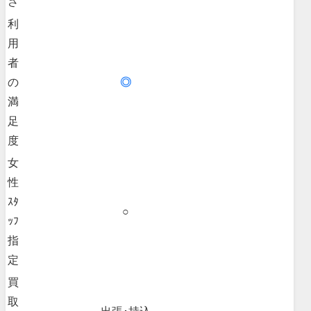
さ
利
用
者
の
◎
満
足
度
女
性
ｽﾀ
○
ｯﾌ
指
定
買
取