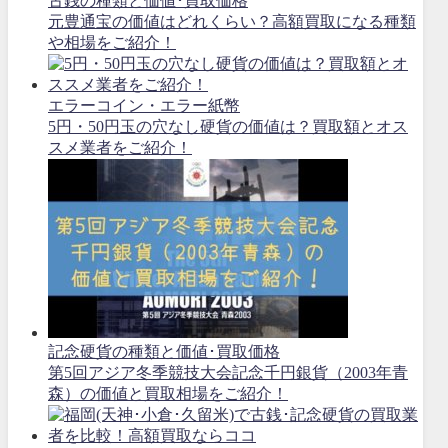
古銭の種類と価値･買取価格
元豊通宝の価値はどれくらい？高額買取になる種類
や相場をご紹介！
エラーコイン・エラー紙幣
5円・50円玉の穴なし硬貨の価値は？買取額とオス
スメ業者をご紹介！
記念硬貨の種類と価値･買取価格
第5回アジア冬季競技大会記念千円銀貨（2003年青
森）の価値と買取相場をご紹介！