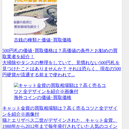
古銭の種類と価値･買取価格
500円札の価値･買取価格は？高価値の条件とお勧めの買
取業者を紹介！
大掃除やタンスの整理をしていて、見慣れない500円札を
見つけたことはありませんか？ それは恐らく、現在の500
円硬貨が流通する前まで使われて...
海外コインの価値･買取価格
キャット金貨の買取相場額は？高く売るコツと全デザイ
ンを紹介※画像付
猫とエリザベス二世がデザインされた、キャット金貨。
1988年から2012年まで毎年発行されていた人気のコイン