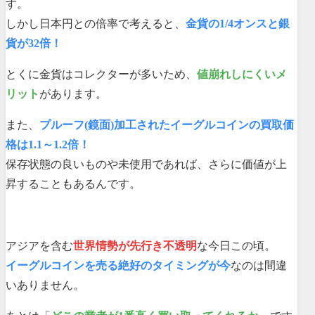
す。
しかし日本円との倍率で考えると、
金貨の1/4オンスと銀
貨が32倍！
とくに金貨はコレクターが多いため、
値崩れしにくいメ
リット
があります。
また、
プルーフ(鏡面)加工されたイーグルコインの買取価
格は1.1～1.2倍！
保存状態の良いものや未使用であれば、さらに価値が上
昇することもあるんです。
アジアを含む
世界情勢が先行き不透明
な今日この頃。
イーグルコインを売る絶好のタイミングが今
なのは間違
いありません。