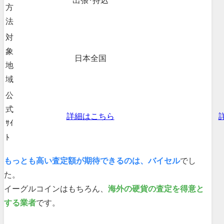
出張･持込
方
法
対
象
日本全国
地
域
公
式
詳細はこちら
ｻｲ
ﾄ
もっとも高い査定額が期待できるのは、バイセル
でし
た。
イーグルコインはもちろん、
海外の硬貨の査定を得意と
する業者
です。