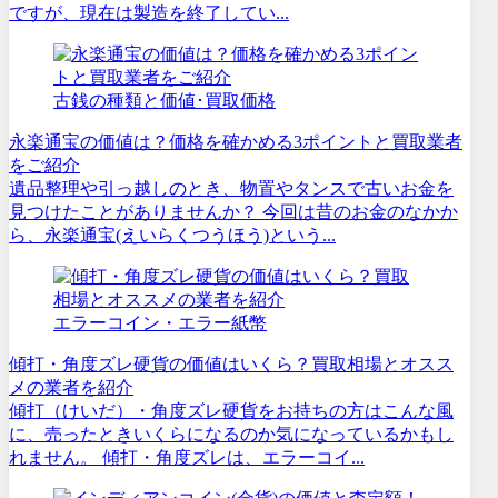
ですが、現在は製造を終了してい...
古銭の種類と価値･買取価格
永楽通宝の価値は？価格を確かめる3ポイントと買取業者
をご紹介
遺品整理や引っ越しのとき、物置やタンスで古いお金を
見つけたことがありませんか？ 今回は昔のお金のなかか
ら、永楽通宝(えいらくつうほう)という...
エラーコイン・エラー紙幣
傾打・角度ズレ硬貨の価値はいくら？買取相場とオスス
メの業者を紹介
傾打（けいだ）・角度ズレ硬貨をお持ちの方はこんな風
に、売ったときいくらになるのか気になっているかもし
れません。 傾打・角度ズレは、エラーコイ...