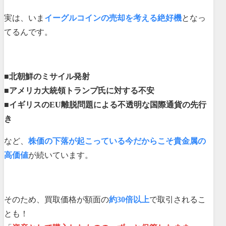
実は、いま
イーグルコインの売却を考える絶好機
となっ
てるんです。
■北朝鮮のミサイル発射
■アメリカ大統領トランプ氏に対する不安
■イギリスのEU離脱問題による不透明な国際通貨の先行
き
など、
株価の下落が起こっている今だからこそ貴金属の
高価値
が続いています。
そのため、買取価格が額面の
約30倍以上
で取引されるこ
とも！