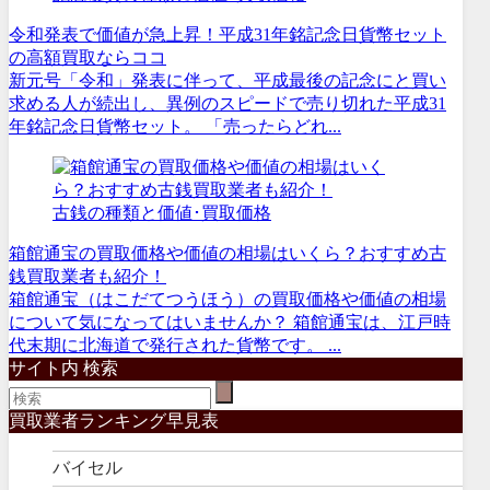
令和発表で価値が急上昇！平成31年銘記念日貨幣セット
の高額買取ならココ
新元号「令和」発表に伴って、平成最後の記念にと買い
求める人が続出し、異例のスピードで売り切れた平成31
年銘記念日貨幣セット。 「売ったらどれ...
古銭の種類と価値･買取価格
箱館通宝の買取価格や価値の相場はいくら？おすすめ古
銭買取業者も紹介！
箱館通宝（はこだてつうほう）の買取価格や価値の相場
について気になってはいませんか？ 箱館通宝は、江戸時
代末期に北海道で発行された貨幣です。 ...
サイト内 検索
買取業者ランキング早見表
バイセル