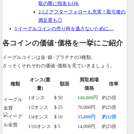
取の際に指名もOK
2.1.2
アフターフォローも充実！取引後の
満足度も◎
3
イーグルコインの売り時を逃さないために…
各コインの価値･価格を一挙にご紹介
イーグルコインは金･銀･プラチナの3種類。
さっそくそれぞれの価値･価格を見ていきましょう。
オンス(重
買取相場
種類
額面
倍率
量)
価格
1オンス
＄50
140,000円
約25倍
イーグル
1/2オンス
＄25
70,000円
約25倍
金貨
1/4オンス
＄10
35,000円
約32倍
1/10オンス
＄5
14,000円
約25倍