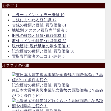
カテゴリ
エラーコイン・エラー紙幣
10
古銭にまつわる豆知識
12
古銭の種類と価値･買取価格
61
地域別 オススメ買取専門業者
5
旧札の種類と価値･買取価格
12
海外コインの価値･買取価格
32
現代硬貨･現代紙幣の希少価値
13
記念硬貨の種類と価値･買取価格
50
買取専門業者の口コミ･評判
5
オススメの記事
記念硬貨の種類と価値･買取価格
東日本大震災復興事業記念貨幣の買取価格は？高値
がつく条件も紹介