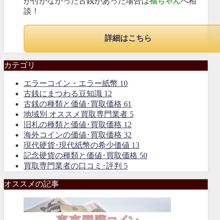
が付かなかった古銭があった場合は
福ちゃん
へ相
談！
詳細はこちら
カテゴリ
エラーコイン・エラー紙幣
10
古銭にまつわる豆知識
12
古銭の種類と価値･買取価格
61
地域別 オススメ買取専門業者
5
旧札の種類と価値･買取価格
12
海外コインの価値･買取価格
32
現代硬貨･現代紙幣の希少価値
13
記念硬貨の種類と価値･買取価格
50
買取専門業者の口コミ･評判
5
オススメの記事