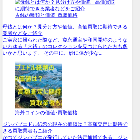
古銭の種類と価値･買取価格
母銭とは何か？見分け方や価値、高価買取に期待できる
業者などをご紹介
ご実家に帰られた際など、寛永通宝や和同開珎のような
いわゆる「穴銭」のコレクションを見つけられた方も多
いかと思います。 その中に、妙に傷が少な...
海外コインの価値･買取価格
ジンバブエドル紙幣の現在の価値は？高額査定に期待で
きる買取業者もご紹介
かつてジンバブエが発行していた法定通貨である、ジン