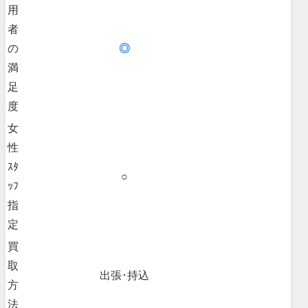
用
者
の
◎
満
足
度
女
性
ｽﾀ
○
ｯﾌ
指
定
買
取
出張･持込
方
法