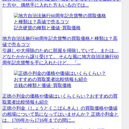
た方や、偶然手に入れた方もいるのでは...
記念硬貨の種類と価値･買取価格
地方自治法施行60周年記念貨幣の買取価格と種類は？高
値で売るコツ
引越しや大掃除のために部屋を掃除していて。 または、
どなたかから譲り受けて。 そんな風に地方自治法施行60
周年記念貨幣を手に入れたけど、 「...
古銭の種類と価値･買取価格
正徳小判金の価格や価値はいくらくらい？おすすめの買
取業者比較情報も紹介
正徳小判金（しょうとくこばんきん）の買取価格や価値
の相場について気になってはいませんか？ 正徳小判金と
は、1709年から1716年までの間に...