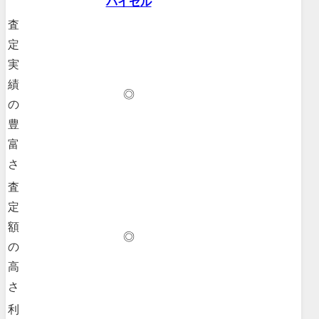
バイセル
査
定
実
績
◎
の
豊
富
さ
査
定
額
◎
の
高
さ
利