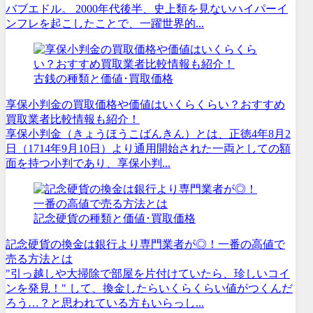
バブエドル。 2000年代後半、史上類を見ないハイパーイ
ンフレを起こしたことで、一躍世界的...
古銭の種類と価値･買取価格
享保小判金の買取価格や価値はいくらくらい？おすすめ
買取業者比較情報も紹介！
享保小判金（きょうほうこばんきん）とは、正徳4年8月2
日（1714年9月10日）より通用開始された一両としての額
面を持つ小判であり、享保小判...
記念硬貨の種類と価値･買取価格
記念硬貨の換金は銀行より専門業者が◎！一番の高値で
売る方法とは
"引っ越しや大掃除で部屋を片付けていたら、珍しいコイ
ンを発見！" して、換金したらいくらくらい値がつくんだ
ろう…？と思われている方もいらっし...