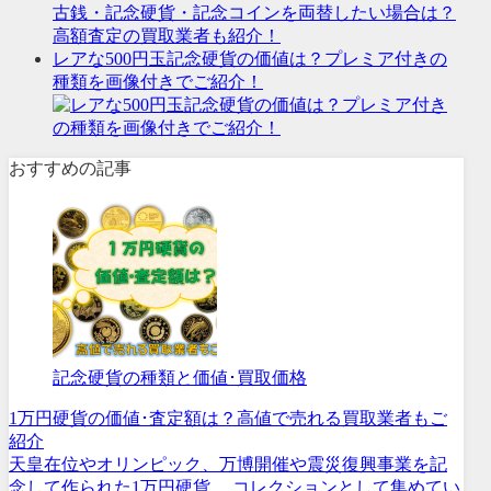
古銭・記念硬貨・記念コインを両替したい場合は？
高額査定の買取業者も紹介！
レアな500円玉記念硬貨の価値は？プレミア付きの
種類を画像付きでご紹介！
おすすめの記事
記念硬貨の種類と価値･買取価格
1万円硬貨の価値･査定額は？高値で売れる買取業者もご
紹介
天皇在位やオリンピック、万博開催や震災復興事業を記
念して作られた1万円硬貨。 コレクションとして集めてい