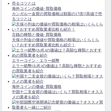
海外コインの価値･買取価格
カンガルー金貨の買取価格は額面の17倍!?高値で売
るコツとは
古銭の種類と価値･買取価格
天保小判金の価値や買取価格の相場はいくらくら
い？おすすめ買取業者比較も紹介！
エラーコイン・エラー紙幣
エラー紙幣(お札)の価値は？高額な種類とおすすめ
の買取業者を紹介
海外コインの価値･買取価格
中国十二支金貨の価値はいくら？買取相場とオスス
メの業者を紹介