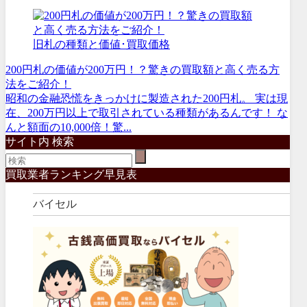
旧札の種類と価値･買取価格
200円札の価値が200万円！？驚きの買取額と高く売る方
法をご紹介！
昭和の金融恐慌をきっかけに製造された200円札。 実は現
在、200万円以上で取引されている種類があるんです！ な
んと額面の10,000倍！驚...
サイト内 検索
買取業者ランキング早見表
バイセル