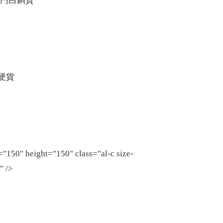
eight="150" class="al-c size-
" />