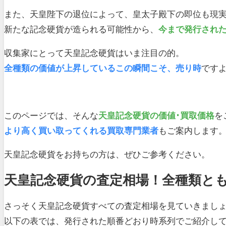
また、天皇陛下の退位によって、皇太子殿下の即位も現
新たな記念硬貨が造られる可能性から、
今まで発行され
収集家にとって天皇記念硬貨はいま注目の的。
全種類の価値が上昇しているこの瞬間こそ、売り時
です
このページでは、そんな
天皇記念硬貨の価値･買取価格
を
より高く買い取ってくれる買取専門業者
もご案内します
天皇記念硬貨をお持ちの方は、ぜひご参考ください。
天皇記念硬貨の査定相場！全種類と
さっそく天皇記念硬貨すべての査定相場を見ていきまし
以下の表では、発行された順番どおり時系列でご紹介し