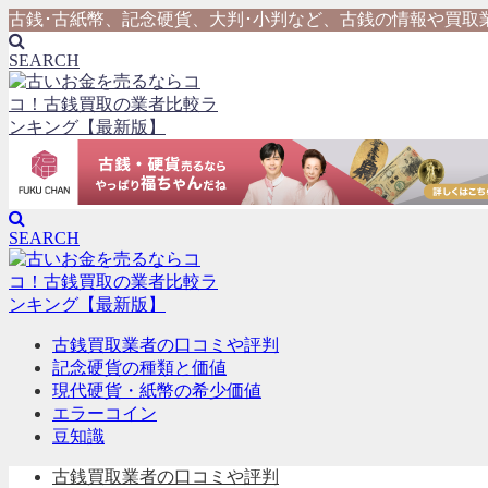
古銭･古紙幣、記念硬貨、大判･小判など、古銭の情報や買取
SEARCH
SEARCH
古銭買取業者の口コミや評判
記念硬貨の種類と価値
現代硬貨・紙幣の希少価値
エラーコイン
豆知識
古銭買取業者の口コミや評判