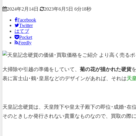
2024年2月14日
2023年6月5日
6分18秒
Facebook
Twitter
はてブ
Pocket
Feedly
大掃除や引越の準備をしていて、
菊の花が描かれた硬貨
表に富士山･鶴･皇居などのデザインがあれば、それは
天
天皇記念硬貨は、天皇陛下や皇太子殿下の即位･成婚･在
そのときしか発行されない貴重なものなので、買取の際