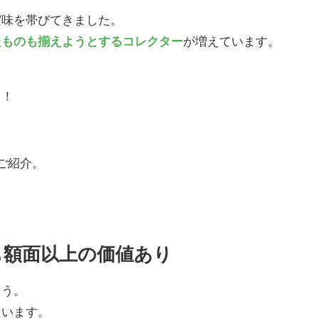
実味を帯びてきました。
たものも揃えようとするコレクター
が増えています。
よ！
ご紹介。
。
も額面以上の価値あり
ょう。
ています。