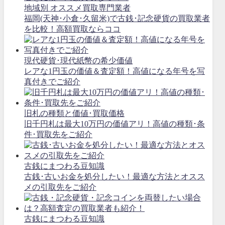
地域別 オススメ買取専門業者
福岡(天神･小倉･久留米)で古銭･記念硬貨の買取業者
を比較！高額買取ならココ
現代硬貨･現代紙幣の希少価値
レアな1円玉の価値＆査定額！高値になる年号を写
真付きでご紹介
旧札の種類と価値･買取価格
旧千円札は最大10万円の価値アリ！高値の種類･条
件･買取先をご紹介
古銭にまつわる豆知識
古銭･古いお金を処分したい！最適な方法とオスス
メの引取先をご紹介
古銭にまつわる豆知識