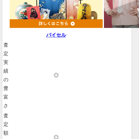
バイセル
査
定
実
績
◎
の
豊
富
さ
査
定
額
◎