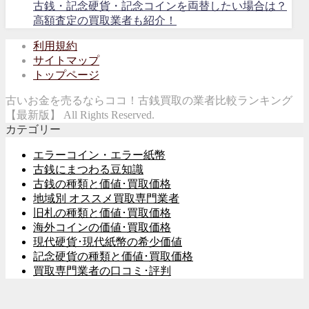
古銭・記念硬貨・記念コインを両替したい場合は？
高額査定の買取業者も紹介！
利用規約
サイトマップ
トップページ
古いお金を売るならココ！古銭買取の業者比較ランキング
【最新版】 All Rights Reserved.
カテゴリー
エラーコイン・エラー紙幣
古銭にまつわる豆知識
古銭の種類と価値･買取価格
地域別 オススメ買取専門業者
旧札の種類と価値･買取価格
海外コインの価値･買取価格
現代硬貨･現代紙幣の希少価値
記念硬貨の種類と価値･買取価格
買取専門業者の口コミ･評判