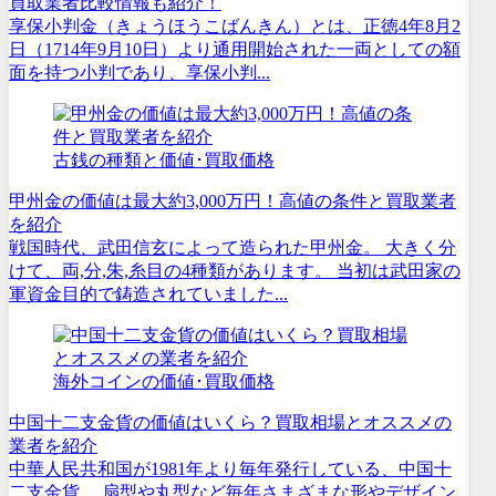
買取業者比較情報も紹介！
享保小判金（きょうほうこばんきん）とは、正徳4年8月2
日（1714年9月10日）より通用開始された一両としての額
面を持つ小判であり、享保小判...
古銭の種類と価値･買取価格
甲州金の価値は最大約3,000万円！高値の条件と買取業者
を紹介
戦国時代、武田信玄によって造られた甲州金。 大きく分
けて、両,分,朱,糸目の4種類があります。 当初は武田家の
軍資金目的で鋳造されていました...
海外コインの価値･買取価格
中国十二支金貨の価値はいくら？買取相場とオススメの
業者を紹介
中華人民共和国が1981年より毎年発行している、中国十
二支金貨。 扇型や丸型など毎年さまざまな形やデザイン