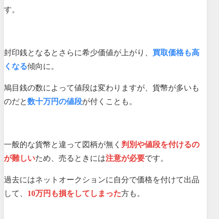
す。
封印銭となるとさらに希少価値が上がり、
買取価格も高
くなる
傾向に。
鳩目銭の数によって値段は変わりますが、貨幣が多いも
のだと
数十万円の値段
が付くことも。
一般的な貨幣と違って図柄が無く
判別や値段を付けるの
が難しい
ため、売るときには
注意が必要
です。
過去にはネットオークションに自分で価格を付けて出品
して、
10万円も損をしてしまった
方も。