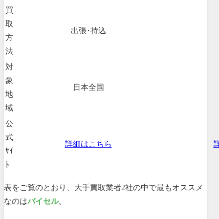
買
取
出張･持込
方
法
対
象
日本全国
地
域
公
式
詳細はこちら
ｻｲ
ﾄ
表をご覧のとおり、大手買取業者2社の中で最もオススメ
なのは
バイセル
。