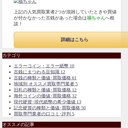
上記の人気買取業者2つが混雑していたときや買値
が付かなかった古銭があった場合は
福ちゃん
へ相
談！
詳細はこちら
カテゴリ
エラーコイン・エラー紙幣
10
古銭にまつわる豆知識
12
古銭の種類と価値･買取価格
61
地域別 オススメ買取専門業者
5
旧札の種類と価値･買取価格
12
海外コインの価値･買取価格
32
現代硬貨･現代紙幣の希少価値
13
記念硬貨の種類と価値･買取価格
50
買取専門業者の口コミ･評判
5
オススメの記事