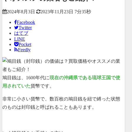
2024年8月3日
2023年11月23日
7分35秒
Facebook
Twitter
はてブ
LINE
Pocket
Feedly
鳩目銭は、1600年代に
現在の沖縄県である琉球王国で使
用されていた
貨幣です。
非常に小さい貨幣で、数百枚の鳩目銭を紐で縛った状態
のものは封印銭と呼ばれることもあります。