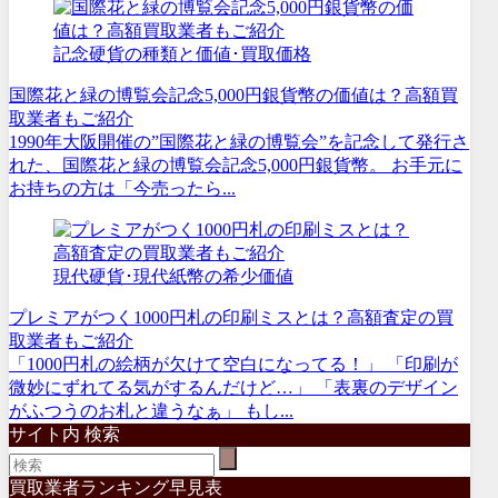
記念硬貨の種類と価値･買取価格
国際花と緑の博覧会記念5,000円銀貨幣の価値は？高額買
取業者もご紹介
1990年大阪開催の”国際花と緑の博覧会”を記念して発行さ
れた、国際花と緑の博覧会記念5,000円銀貨幣。 お手元に
お持ちの方は「今売ったら...
現代硬貨･現代紙幣の希少価値
プレミアがつく1000円札の印刷ミスとは？高額査定の買
取業者もご紹介
「1000円札の絵柄が欠けて空白になってる！」 「印刷が
微妙にずれてる気がするんだけど…」 「表裏のデザイン
がふつうのお札と違うなぁ」 もし...
サイト内 検索
買取業者ランキング早見表