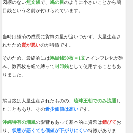
図柄のない
無文銭
で、
鳩の目
のように小さいことから鳩
目銭という名前が付けられています。
当時は経済の成長に貨幣の量が追いつかず、大量生産さ
れたため
質が悪い
のが特徴です。
そのため、最終的には
鳩目銭50枚＝1文
とインフレ化が進
み、数百枚を紐で縛って
封印銭
として使用することもあ
りました。
鳩目銭は大量生産されたものの、
琉球王朝でのみ流通
し
たこともあり、その
希少価値は高い
です。
沖縄特有の潮風
の影響もあって基本的に貨幣は
錆びて
お
り、
状態が悪くても価値が下がりにくい
特徴がありま