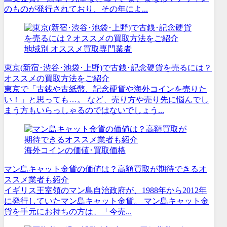
のものが発行されており、その年によ...
地域別 オススメ買取専門業者
東京(新宿･渋谷･池袋･上野)で古銭･記念硬貨を売るには？
オススメの買取方法をご紹介
東京で「古銭や古紙幣、記念硬貨や海外コインを売りた
い！」と思っても…。 など、売り方や売り先に悩んでし
まう方もいらっしゃるのではないでしょう...
海外コインの価値･買取価格
マン島キャット金貨の価値は？高額買取が期待できるオ
ススメ業者も紹介
イギリス王室領のマン島自治政府が、1988年から2012年
に発行していたマン島キャット金貨。 マン島キャット金
貨を手元にお持ちの方は、「今売...