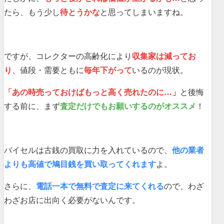
たら、もう少し
待とうかな
と思ってしまいますね。
ですが、コレクターの高齢化により
収集家は減ってお
り
、値段・需要ともに
毎年下がって
いるのが現状。
「あの時売っておけばもっと高く売れたのに…」
と後悔
する前に、まず
査定だけでもお願いするのがオススメ
！
バイセルは古銭の買取に力を入れているので、
他の業者
よりも高値で鳩目銭を買い取ってくれます
よ。
さらに、
電話一本で無料で査定に来てくれる
ので、わざ
わざお店に出向く必要がないんです。