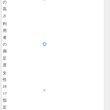
の
高
さ
利
用
者
の
◎
満
足
度
女
性
ｽﾀ
○
ｯﾌ
指
定