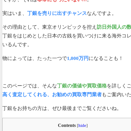
実はいま、
丁銀を売りに出すチャンス
なんですよ。
その理由として、東京オリンピックを控え
訪日外国人の
丁銀をはじめとした日本の古銭を買いつけに来る海外コ
いるんです。
物によっては、たった一つで
1,000万円
になることも！
このページでは、そんな
丁銀の価値や買取価格
を詳しく
高く査定してくれる、お勧めの買取専門業者
もご案内い
丁銀をお持ちの方は、ぜひ最後までご覧くださいね。
Contents
[
hide
]