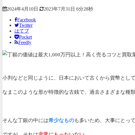
2024年4月10日
2023年7月31日
6分28秒
Facebook
Twitter
はてブ
Pocket
Feedly
小判などと同じように、日本において古くから貨幣とし
なまこのような形が特徴的な古銭で、過去さまざまな種
そんな丁銀の中には
希少なもの
も多いため、大事にとっ
ですが、それは
非常にもったいない…
。