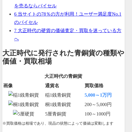
を売るならバイセル
6
当サイトの78％の方が利用！ユーザー満足度No.1
のバイセル
7
大正時代の硬貨の価値査定・買取を迷っている方
へ
大正時代に発行された青銅貨の種類や
価値・買取相場
大正時代の青銅貨
画像
通貨名
買取価格
稲1銭青銅貨
5,000～1万円
桐1銭青銅貨
200～5,000円
5厘青銅貨
100～1000円
※買取価格は相場であり、現品の状態によって価値は変動します