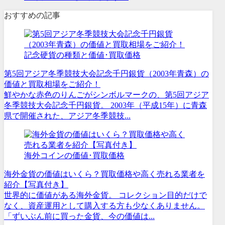
おすすめの記事
記念硬貨の種類と価値･買取価格
第5回アジア冬季競技大会記念千円銀貨（2003年青森）の
価値と買取相場をご紹介！
鮮やかな赤色のりんごがシンボルマークの、第5回アジア
冬季競技大会記念千円銀貨。 2003年（平成15年）に青森
県で開催された、アジア冬季競技...
海外コインの価値･買取価格
海外金貨の価値はいくら？買取価格や高く売れる業者を
紹介【写真付き】
世界的に価値がある海外金貨。 コレクション目的だけで
なく、資産運用として購入する方も少なくありません。
「ずいぶん前に買った金貨、今の価値は...