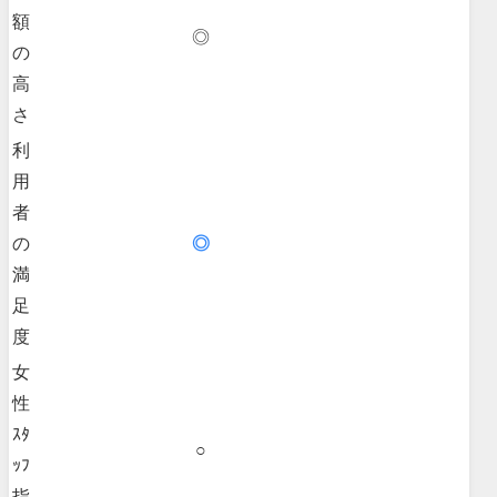
額
◎
の
高
さ
利
用
者
の
◎
満
足
度
女
性
ｽﾀ
○
ｯﾌ
指