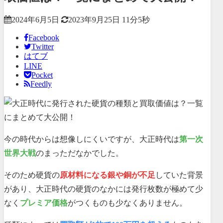
2024年6月5日
2023年9月25日
11分5秒
Facebook
Twitter
はてブ
LINE
Pocket
Feedly
今の時代からは想像しにくいですが、大正時代は
第一次
世界大戦
のまっただなかでした。
そのため硬貨の
原材料になる銀や銅が不足
していた背景
があり、大正時代の硬貨のなかには発行枚数が極めて少
なく
プレミア価格
がつくものも少なくありません。