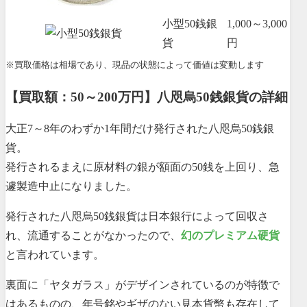
小型50銭銀
1,000～3,000
貨
円
※買取価格は相場であり、現品の状態によって価値は変動します
【買取額：50～200万円】八咫烏50銭銀貨の詳細
大正7～8年のわずか1年間だけ発行された八咫烏50銭銀
貨。
発行されるまえに原材料の銀が額面の50銭を上回り、急
遽製造中止になりました。
発行された八咫烏50銭銀貨は日本銀行によって回収さ
れ、流通することがなかったので、
幻のプレミアム硬貨
と言われています。
裏面に「ヤタガラス」がデザインされているのが特徴で
はあるものの、年号銘やギザのない見本貨幣も存在して