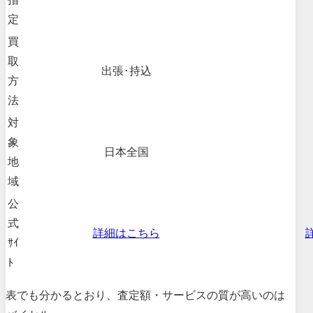
定
買
取
出張･持込
方
法
対
象
日本全国
地
域
公
式
詳細はこちら
ｻｲ
ﾄ
表でも分かるとおり、査定額・サービスの質が高いのは