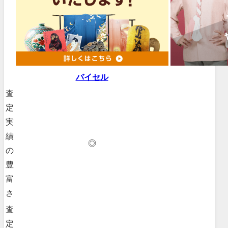
バイセル
査
定
実
績
◎
の
豊
富
さ
査
定