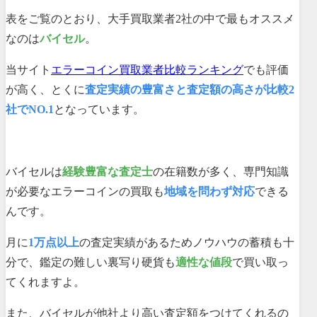
表をご覧のとおり、大手買取業者2社の中で最もオススメ
なのは
バイセル
。
当サイト
エラーコイン買取業者比較ランキング
でも評価
が高く、とくに
査定実績の豊富さと査定額の高さが比較2
社でNO.1
となっています。
バイセルは
経験豊富な査定士
の在籍数が多く、専門知識
が必要なエラーコインの買取も
地域を問わず対応
できる
んです。
月に
1万点以上
の査定実績があるためノウハウの蓄積も十
分で、鑑定の難しい裏写り硬貨も
適性な値段
で買い取っ
てくれますよ。
また、バイセルが他社より高い査定額をつけてくれるの