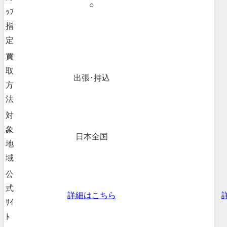
○
ｯﾌ
指
定
買
取
出張･持込
方
法
対
象
日本全国
地
域
公
式
詳細はこちら
ｻｲ
ﾄ