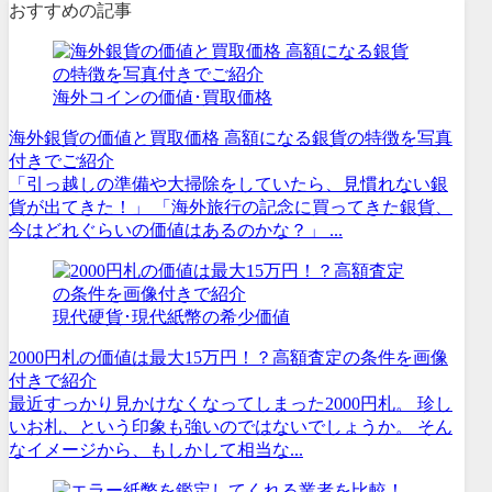
おすすめの記事
海外コインの価値･買取価格
海外銀貨の価値と買取価格 高額になる銀貨の特徴を写真
付きでご紹介
「引っ越しの準備や大掃除をしていたら、見慣れない銀
貨が出てきた！」 「海外旅行の記念に買ってきた銀貨、
今はどれぐらいの価値はあるのかな？」 ...
現代硬貨･現代紙幣の希少価値
2000円札の価値は最大15万円！？高額査定の条件を画像
付きで紹介
最近すっかり見かけなくなってしまった2000円札。 珍し
いお札、という印象も強いのではないでしょうか。 そん
なイメージから、もしかして相当な...