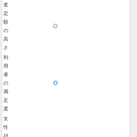
査
定
額
◎
の
高
さ
利
用
者
の
◎
満
足
度
女
性
ｽﾀ