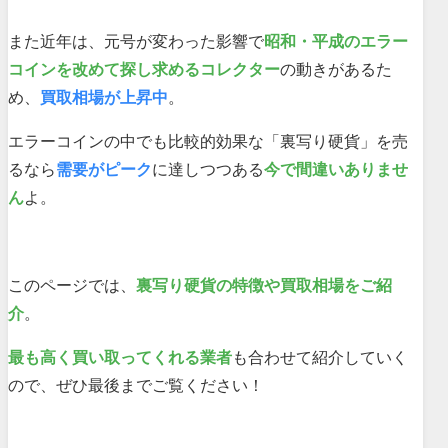
また近年は、元号が変わった影響で
昭和・平成のエラー
コインを改めて探し求めるコレクター
の動きがあるた
め、
買取相場が上昇中
。
エラーコインの中でも比較的効果な「裏写り硬貨」を売
るなら
需要がピーク
に達しつつある
今で間違いありませ
ん
よ。
このページでは、
裏写り硬貨の特徴や買取相場をご紹
介
。
最も高く買い取ってくれる業者
も合わせて紹介していく
ので、ぜひ最後までご覧ください！