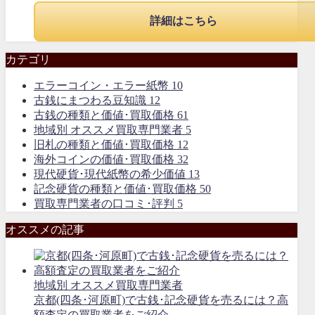
詳細はこちら
カテゴリ
エラーコイン・エラー紙幣
10
古銭にまつわる豆知識
12
古銭の種類と価値･買取価格
61
地域別 オススメ買取専門業者
5
旧札の種類と価値･買取価格
12
海外コインの価値･買取価格
32
現代硬貨･現代紙幣の希少価値
13
記念硬貨の種類と価値･買取価格
50
買取専門業者の口コミ･評判
5
オススメの記事
地域別 オススメ買取専門業者
京都(四条･河原町)で古銭･記念硬貨を売るには？高
額査定の買取業者をご紹介