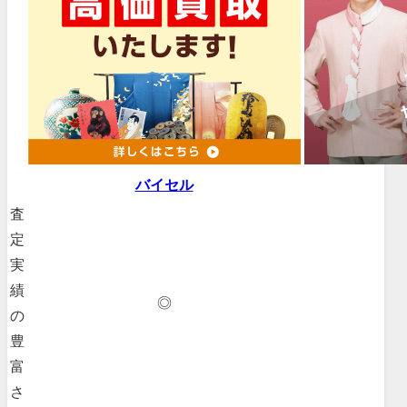
バイセル
査
定
実
績
◎
の
豊
富
さ