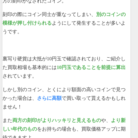
方の刻印がなされたコイン。
刻印の際にコイン同士が重なってしまい、
別のコインの
模様が押し付けられる
ようにして発生することが多いよ
うです。
裏写り硬貨は大抵が10円玉で確認されており、ご紹介し
た買取相場も基本的には
10円玉であることを前提に算出
されています。
しかし別のコイン、とくにより額面の高いコインで見つ
かった場合は、
さらに高額
で買い取って貰えるかもしれ
ません！
また
両方の刻印がよりハッキリと見えるもの
や、
より新
しい年代のもの
をお持ちの場合も、買取価格アップに期
待できますよ。