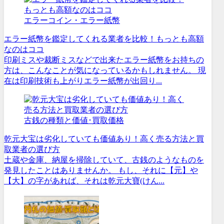
エラーコイン・エラー紙幣
エラー紙幣を鑑定してくれる業者を比較！もっとも高額
なのはココ
印刷ミスや裁断ミスなどで出来たエラー紙幣をお持ちの
方は、こんなことが気になっているかもしれません。 現
在は印刷技術も上がりエラー紙幣が出回り...
古銭の種類と価値･買取価格
乾元大宝は劣化していても価値あり！高く売る方法と買
取業者の選び方
土蔵や金庫、納屋を掃除していて、古銭のようなものを
発見したことはありませんか。 もし、それに【元】や
【大】の字があれば、それは乾元大寶(けん...