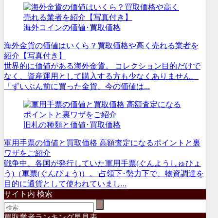
海外コインの価値･買取価格
海外金貨の価値はいくら？買取価格や高く売れる業者を
紹介【写真付き】
世界的に価値がある海外金貨。 コレクション目的だけで
なく、資産運用として購入する方も少なくありません。
「ずいぶん前に買った金貨、今の価値は...
旧札の種類と価値･買取価格
軍用手票の価値と買取価格 高額査定になるポイントと裏
ワザをご紹介
戦争中、各国が発行していた軍用手票(ぐんようしゅひょ
う)（軍票(ぐんぴょう)）。 占領下･勢力下で、物資調達を
目的に通貨として使われていまし...
サイト内 検索
買取業者ランキング早見表