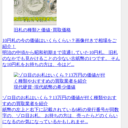
旧札の種類と価値･買取価格
10円札の今の価値はいくらくらい？画像付きで相場をご
紹介！
明治の中頃から昭和初期まで流通していた10円札。 旧札
のなかでも見かけることの少ない古紙幣の1つです。 そん
な10円札をお持ちの方は、今はど...
現代硬貨･現代紙幣の希少価値
ゾロ目のお札はいくら？13万円の価値が付く種類やおす
すめの買取業者を紹介
紙幣の左上と右下に記載されている6桁の発行番号が同数
字の、ゾロ目お札。 お持ちの方は、売ったらどのくらい
になるのか気になっているかもしれませ...