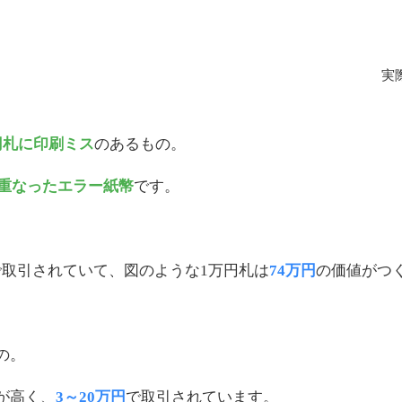
実
円札に印刷ミス
のあるもの。
重なったエラー紙幣
です。
取引されていて、図のような1万円札は
74万円
の価値がつ
の。
が高く、
3～20万円
で取引されています。