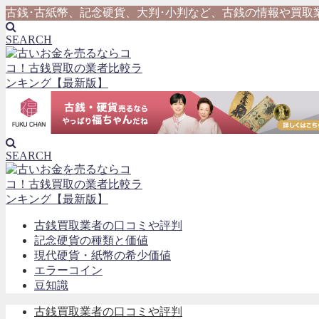
古銭･古紙幣、記念硬貨、大判･小判など、古銭の情報や買取
SEARCH
SEARCH
古銭買取業者の口コミや評判
記念硬貨の種類と価値
現代硬貨・紙幣の希少価値
エラーコイン
豆知識
古銭買取業者の口コミや評判