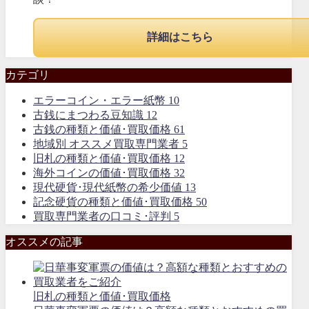
詳細はこちら
カテゴリ
エラーコイン・エラー紙幣
10
古銭にまつわる豆知識
12
古銭の種類と価値･買取価格
61
地域別 オススメ買取専門業者
5
旧札の種類と価値･買取価格
12
海外コインの価値･買取価格
32
現代硬貨･現代紙幣の希少価値
13
記念硬貨の種類と価値･買取価格
50
買取専門業者の口コミ･評判
5
オススメの記事
旧札の種類と価値･買取価格