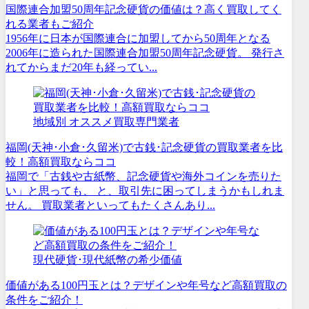
国際連合加盟50周年記念硬貨の価値は？高く買取してく
れる業者もご紹介
1956年に日本が国際連合に加盟してから50周年となる
2006年に造られた国際連合加盟50周年記念硬貨。 発行さ
れてからまだ20年も経ってい...
地域別 オススメ買取専門業者
福岡(天神･小倉･久留米)で古銭･記念硬貨の買取業者を比
較！高額買取ならココ
福岡で「古銭や古紙幣、記念硬貨や海外コインを売りた
い」と思っても、 と、取引先に困ってしまうかもしれま
せん。 買取業者といってもたくさんあり...
現代硬貨･現代紙幣の希少価値
価値がある100円玉とは？デザインや年号など高額買取の
条件をご紹介！