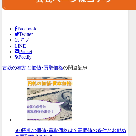
Facebook
Twitter
はてブ
LINE
Pocket
Feedly
古銭の種類と価値･買取価格
の関連記事
500円札の価値･買取価格は？高価値の条件とお勧め