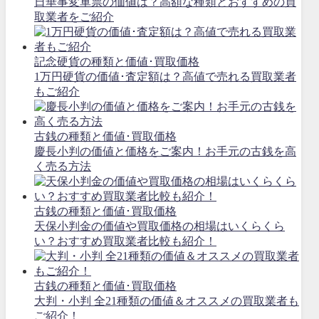
日華事変軍票の価値は？高額な種類とおすすめの買
取業者をご紹介
記念硬貨の種類と価値･買取価格
1万円硬貨の価値･査定額は？高値で売れる買取業者
もご紹介
古銭の種類と価値･買取価格
慶長小判の価値と価格をご案内！お手元の古銭を高
く売る方法
古銭の種類と価値･買取価格
天保小判金の価値や買取価格の相場はいくらくら
い？おすすめ買取業者比較も紹介！
古銭の種類と価値･買取価格
大判・小判 全21種類の価値＆オススメの買取業者も
ご紹介！