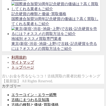
記念硬貨の種類と価値･買取価格
国際連合加盟50周年記念硬貨の価値は？高く買取し
てくれる業者もご紹介
地域別 オススメ買取専門業者
東京(新宿･渋谷･池袋･上野)で古銭･記念硬貨を売る
には？オススメの買取方法をご紹介
利用規約
サイトマップ
トップページ
古いお金を売るならココ！古銭買取の業者比較ランキング
【最新版】 All Rights Reserved.
カテゴリー
エラーコイン・エラー紙幣
古銭にまつわる豆知識
古銭の種類と価値･買取価格