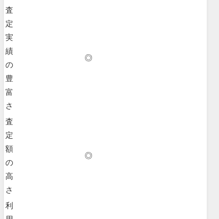
査
定
実
績
◎
の
豊
富
さ
査
定
額
◎
の
高
さ
利