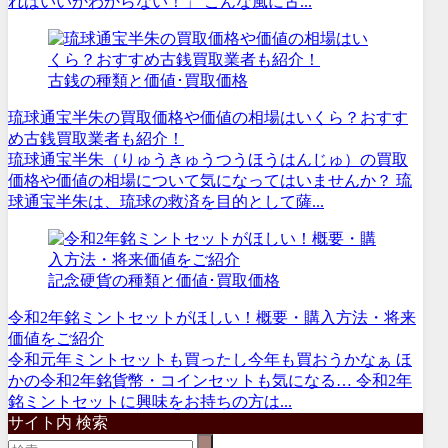
ればいいかわからない！」 こんな風に古...
古銭の種類と価値･買取価格
琉球通宝半朱の買取価格や価値の相場はいくら？おすす
め古銭買取業者も紹介！
琉球通宝半朱（りゅうきゅうつうほうはんじゅ）の買取
価格や価値の相場について気になってはいませんか？ 琉
球通宝半朱は、琉球の救済を目的として薩...
記念硬貨の種類と価値･買取価格
令和2年銘ミントセットがほしい！概要・購入方法・将来
価値をご紹介
令和元年ミントセットも買ったし今年も買おうかなぁ ほ
かの令和2年銘貨幣・コインセットも気になる… 令和2年
銘ミントセットに興味をお持ちの方は...
サイト内 検索