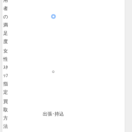
用
者
の
◎
満
足
度
女
性
ｽﾀ
○
ｯﾌ
指
定
買
取
出張･持込
方
法