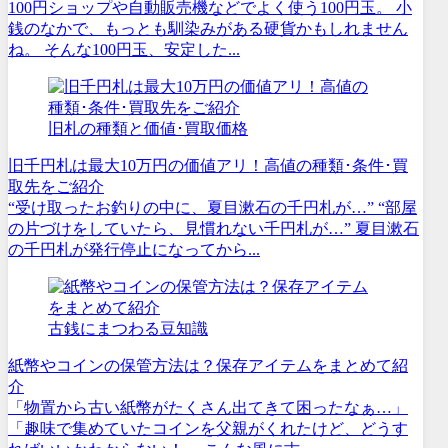
100円ショップや自動販売機などでよく使う100円玉。 小
銭のなかで、もっとも馴染みがある硬貨かもしれません
ね。 そんな100円玉、安定した...
旧札の種類と価値･買取価格
旧千円札は最大10万円の価値アリ！高値の種類･条件･買
取先をご紹介
“受け取ったお釣りの中に、夏目漱石の千円札が…” “部屋
の片づけをしていたら、見慣れない千円札が…” 夏目漱石
の千円札が発行停止になってから...
古銭にまつわる豆知識
紙幣やコインの保管方法は？保存アイテムをまとめて紹
介
「物置から古い紙幣がたくさん出てきて困ったなぁ…」
「趣味で集めていたコインを父親がくれたけど、どうす